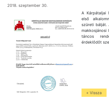
2018. szeptember 30.
A Kárpátaljai
első alkalom
szüreti bálját
makkosjánosi H
táncos ren
érdeklődőt sze
« Vissza