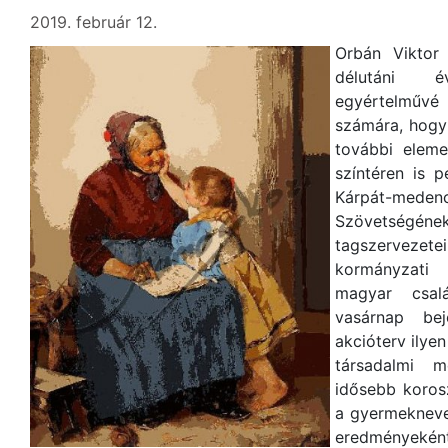
2019. február 12.
Orbán Viktor
délutáni é
egyértelműv
számára, hogy
további eleme
színtéren is p
Kárpát-me
Szövetség
tagszerveze
kormányzati 
magyar csal
vasárnap bej
akcióterv ilye
társadalmi m
idősebb koros
a gyermekneve
eredményeké