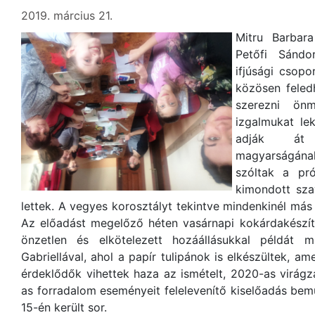
2019. március 21.
Mitru Barbara
Petőfi Sándo
ifjúsági csopo
közösen feled
szerezni önm
izgalmukat le
adják át m
magyarságának
szóltak a pr
kimondott sza
lettek. A vegyes korosztályt tekintve mindenkinél más
Az előadást megelőző héten vasárnapi kokárdakészítő
önzetlen és elkötelezett hozáállásukkal példát 
Gabriellával, ahol a papír tulipánok is elkészültek, 
érdeklődők vihettek haza az ismételt, 2020-as virág
as forradalom eseményeit felelevenítő kiselőadás bem
15-én került sor.