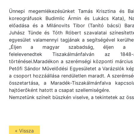
Ünnepi megemlékezésünket Tamás Krisztina és Ball
koreográfusok Budimlic Ármin és Lukács Kata), N
előadása és a Milánovits Tibor (Tanító bácsi) Bar
Juhász Tünde és Tóth Róbert szavalatai színesíte
egyesület valamennyi tagjának a segítségével kerülh
„Éljen a magyar szabadság, éljen a H
felelevenedtek Tiszakálmánfalván az 1848
történései.Maradékon a szerémségi központi március 
Petőfi Sándor Művelődési Egyesületet a Varázslók képv
a csoport hozzáállása rendületlen maradt. A szeréms
összetartása, a Maradék-Tiszakálmánfalva kapcsol
hajtóerőként hatott a csapat szellemiségére.
Nemzetünk színeit büszkén viselve, a tekintetek az öss
« Vissza