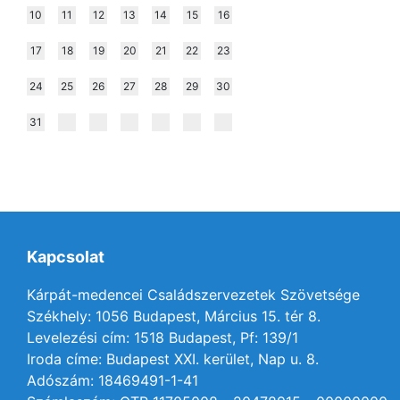
10
11
12
13
14
15
16
17
18
19
20
21
22
23
24
25
26
27
28
29
30
31
Kapcsolat
Kárpát-medencei Családszervezetek Szövetsége
Székhely: 1056 Budapest, Március 15. tér 8.
Levelezési cím: 1518 Budapest, Pf: 139/1
Iroda címe: Budapest XXI. kerület, Nap u. 8.
Adószám: 18469491-1-41