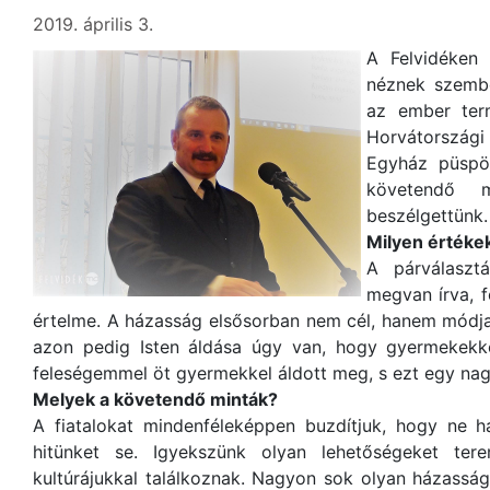
2019. április 3.
A Felvidéken i
néznek szembe
az ember term
Horvátország
Egyház püspök
követendő m
beszélgettünk.
Milyen értékek
A párválaszt
megvan írva, f
értelme. A házasság elsősorban nem cél, hanem módja
azon pedig Isten áldása úgy van, hogy gyermekekk
feleségemmel öt gyermekkel áldott meg, s ezt egy nag
Melyek a követendő minták?
A fiatalokat mindenféleképpen buzdítjuk, hogy ne h
hitünket se. Igyekszünk olyan lehetőségeket ter
kultúrájukkal találkoznak. Nagyon sok olyan házassá