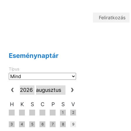
Eseménynaptár
Típus
H
K
S
C
P
S
V
1
2
3
4
5
6
7
8
9