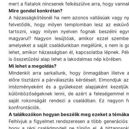
mert a fiatalok nincsenek felkészülve arra, hogy vann
Mire gondol konkrétan?
A házasságkötésnél ha nem azonos vallásúak vagy nye
felvetődik, hogy milyen templomban lesz az esküv
tartozni, vagy milyen nyelven fognak beszélni eg
magyarul? Nagyon lesújtóak, amikor ezzel szembes
amelyeket a saját családunkban megélünk, s nem is g
lehet, amikor házasságban él, kapcsolatba lépnek. Pél
is összetűzési alap lehet a lakodalmas nép körében.
Mi lehet a megoldás?
Mindenkit arra sarkallunk, hogy önmagában illetve 
előre tisztázni a párválasztás kérdéseit. Elmondjuk a
intézményeként és a gyülekezet alapjaként kezeljük.
különbözőségeknek lenni, de azért a feleségemmel m
saját rokonságát rendezi a családban. Ez nagyon f
konfrontációk.
A találkozókon hogyan beszélik meg ezeket a témáka
Felhívjuk a figyelmet rendszeresen a több generációs 
hogy a régi családmodell ne tűnjön el. A hittanosok