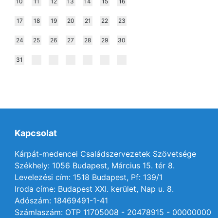
10
11
12
13
14
15
16
17
18
19
20
21
22
23
24
25
26
27
28
29
30
31
Kapcsolat
Kárpát-medencei Családszervezetek Szövetsége
Székhely: 1056 Budapest, Március 15. tér 8.
Levelezési cím: 1518 Budapest, Pf: 139/1
Iroda címe: Budapest XXI. kerület, Nap u. 8.
Adószám: 18469491-1-41
Számlaszám: OTP 11705008 - 20478915 - 00000000