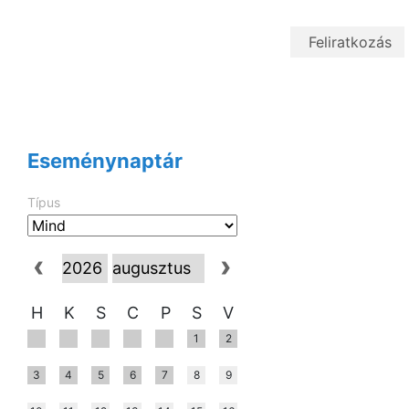
Eseménynaptár
Típus
H
K
S
C
P
S
V
1
2
3
4
5
6
7
8
9