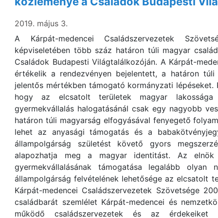
közleménye a Családok Budapesti Vilá
2019. május 3.
A Kárpát-medencei Családszervezetek Szövet
képviseletében több száz határon túli magyar család
Családok Budapesti Világtalálkozóján. A Kárpát-mede
értékelik a rendezvényen bejelentett, a határon túl
jelentős mértékben támogató kormányzati lépéseket. P
hogy az elcsatolt területek magyar lakossága
gyermekvállalás halogatásánál csak egy nagyobb vesz
határon túli magyarság elfogyásával fenyegető folya
lehet az anyasági támogatás és a babakötvényjegy
állampolgárság születést követő gyors megszerzés
alapozhatja meg a magyar identitást. Az elnök
gyermekvállalásának támogatása legalább olyan n
állampolgárság felvételének lehetősége az elcsatolt 
Kárpát-medencei Családszervezetek Szövetsége 2001-
családbarát szemlélet Kárpát-medencei és nemzetköz
működő családszervezetek és az érdekeiket k