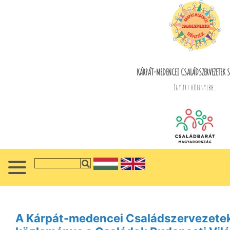
KÁRPÁT-MEDENCEI CSALÁDSZERVEZETEK S
Együtt könnyebb...
A Kárpát-medencei Családszervezete