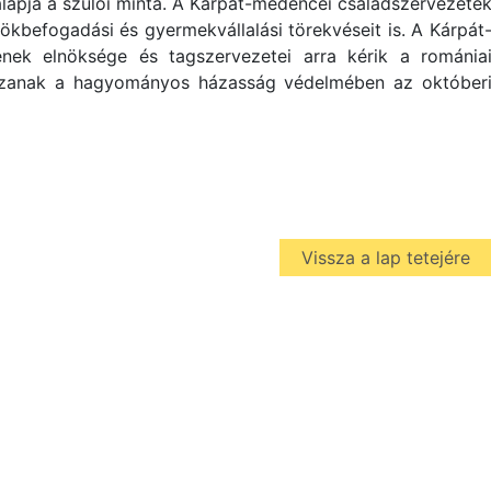
alapja a szülői minta. A Kárpát-medencei családszervezete
ökbefogadási és gyermekvállalási törekvéseit is. A Kárpát
nek elnöksége és tagszervezetei arra kérik a románia
zzanak a hagyományos házasság védelmében az október
Vissza a lap tetejére