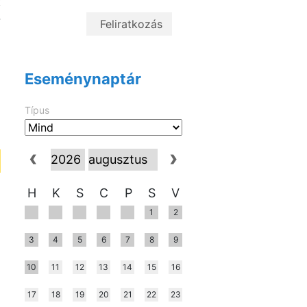
k
-
i
i
Eseménynaptár
Típus
H
K
S
C
P
S
V
1
2
3
4
5
6
7
8
9
10
11
12
13
14
15
16
17
18
19
20
21
22
23