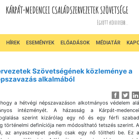
KÁRPÁT-MEDENCEI CSALÁDSZERVEZETEK SZÖVETSÉGE
Együtt könnyebb...
HÍREK
ESEMÉNYEK
ELŐADÁSOK
MÉDIATÁR
KAP
ervezetek Szövetségének közleménye a
épszavazás alkalmából
, hogy a hétvégi népszavazáson alkotmányos védelem al
ányos intézményét. A házasság a Kárpát-medence
oglalása szerint kizárólag egy nő és egy férfi szaba
ág történelmi definíciója nem módosítható tetszés szerint. 
i, az anyaszerepet pedig csak egy nő töltheti be. Ez 