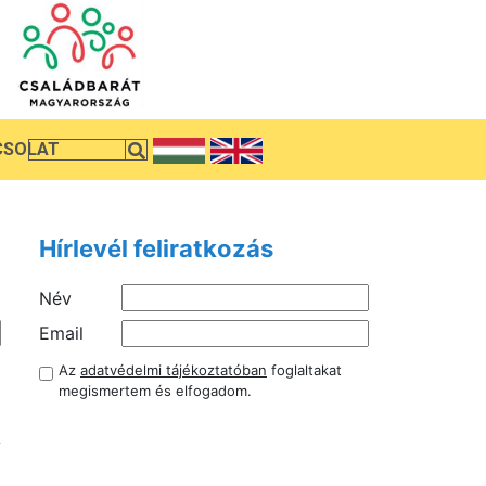
CSOLAT
Hírlevél feliratkozás
Név
Email
á
Az
adatvédelmi tájékoztatóban
foglaltakat
i
megismertem és elfogadom.
d
A
a