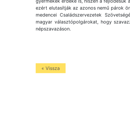
gyermekek érdeke is, hiszen a fejlődésük 
ezért elutasítják az azonos nemű párok ör
medencei Családszervezetek Szövetségé
magyar választópolgárokat, hogy szava
népszavazáson.
« Vissza