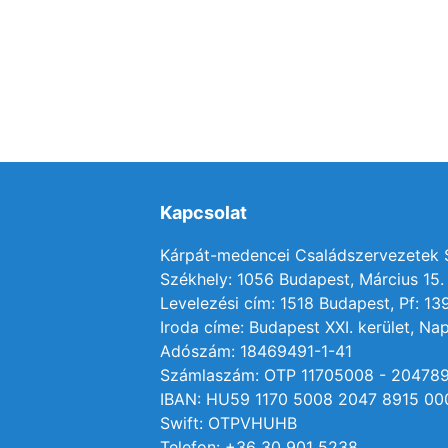
Kapcsolat
Kárpát-medencei Családszervezetek
Székhely: 1056 Budapest, Március 15. 
Levelezési cím: 1518 Budapest, Pf: 13
Iroda címe: Budapest XXI. kerület, Nap
Adószám: 18469491-1-41
Számlaszám: OTP 11705008 - 20478
IBAN: HU59 1170 5008 2047 8915 00
Swift: OTPVHUHB
Telefon: +36 30 901 5238