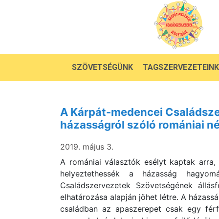
SZÖVETSÉGÜNK
TAGSZERVEZETEINK
A Kárpát-medencei Családsz
házasságról szóló romániai n
2019. május 3.
A romániai választók esélyt kaptak arra
helyeztethessék a házasság hagyom
Családszervezetek Szövetségének állásf
elhatározása alapján jöhet létre. A házass
családban az apaszerepet csak egy férf