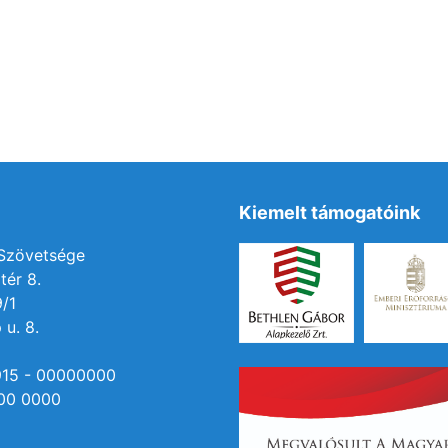
Kiemelt támogatóink
 Szövetsége
tér 8.
9/1
 u. 8.
915 - 00000000
00 0000