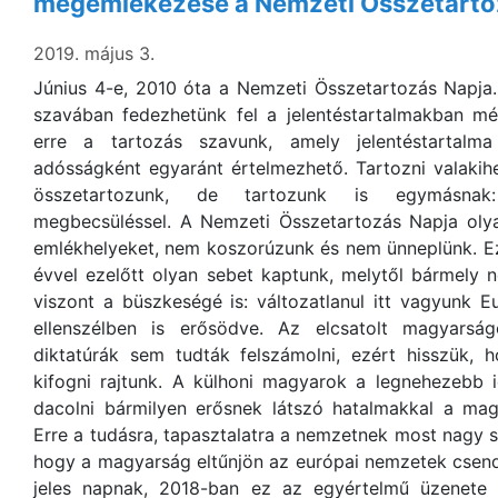
megemlékezése a Nemzeti Összetartoz
2019. május 3.
Június 4-e, 2010 óta a Nemzeti Összetartozás Napja
szavában fedezhetünk fel a jelentéstartalmakban mé
erre a tartozás szavunk, amely jelentéstartalma
adósságként egyaránt értelmezhető. Tartozni valakih
összetartozunk, de tartozunk is egymásnak: t
megbecsüléssel. A Nemzeti Összetartozás Napja oly
emlékhelyeket, nem koszorúzunk és nem ünneplünk. Ez
évvel ezelőtt olyan sebet kaptunk, melytől bármely 
viszont a büszkeségé is: változatlanul itt vagyunk 
ellenszélben is erősödve. Az elcsatolt magyarsá
diktatúrák sem tudták felszámolni, ezért hisszük, 
kifogni rajtunk. A külhoni magyarok a legnehezebb 
dacolni bármilyen erősnek látszó hatalmakkal a ma
Erre a tudásra, tapasztalatra a nemzetnek most nagy
hogy a magyarság eltűnjön az európai nemzetek csend
jeles napnak, 2018-ban ez az egyértelmű üzenete