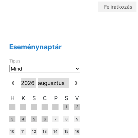
Eseménynaptár
Típus
H
K
S
C
P
S
V
1
2
3
4
5
6
7
8
9
10
11
12
13
14
15
16