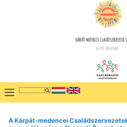
KÁRPÁT-MEDENCEI CSALÁDSZERVEZETEK S
Együtt könnyebb...
A Kárpát-medencei Családszervezete