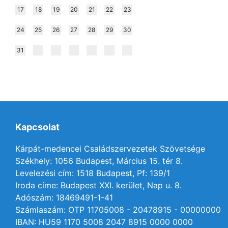
17
18
19
20
21
22
23
24
25
26
27
28
29
30
31
Kapcsolat
Kárpát-medencei Családszervezetek Szövetsége
Székhely: 1056 Budapest, Március 15. tér 8.
Levelezési cím: 1518 Budapest, Pf: 139/1
Iroda címe: Budapest XXI. kerület, Nap u. 8.
Adószám: 18469491-1-41
Számlaszám: OTP 11705008 - 20478915 - 00000000
IBAN: HU59 1170 5008 2047 8915 0000 0000