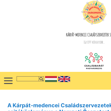
KÁRPÁT-MEDENCEI CSALÁDSZERVEZETEK S
Együtt könnyebb...
A Kárpát-medencei Családszervezete