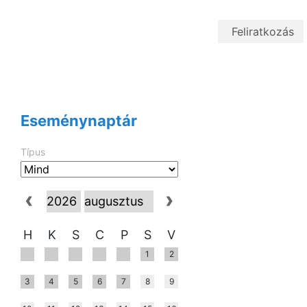
Eseménynaptár
Típus
H
K
S
C
P
S
V
1
2
3
4
5
6
7
8
9