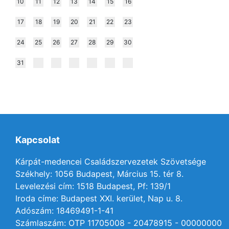
10
11
12
13
14
15
16
17
18
19
20
21
22
23
24
25
26
27
28
29
30
31
Kapcsolat
Kárpát-medencei Családszervezetek Szövetsége
Székhely: 1056 Budapest, Március 15. tér 8.
Levelezési cím: 1518 Budapest, Pf: 139/1
Iroda címe: Budapest XXI. kerület, Nap u. 8.
Adószám: 18469491-1-41
Számlaszám: OTP 11705008 - 20478915 - 00000000