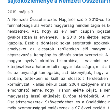
sajtóközleménye a Nemzeti Összetart
2019. május 3.
A Nemzeti Összetartozás Napjáról szóló 2010-es t
fennhatósága alá vetett magyarság minden tagja és 
nemzetnek. Azt, hogy az elv nem csupán jogsza
gyakorlatban is érvényesül, a 2010 óta életbe lépt
igazolja. Ezek a döntések sokat segítettek azoknak
amelyeket az elcsatolt területeken élő magyar
népszavazási kampány és döntés során szereztek. A
magyar nyelvű oktatás felkarolása, valamint az 
kiterjesztése a határon túli magyar lakosságra, mint 
és az anyasági támogatás, azt bizonyítják, hogy 
szóban, tettekben is kiáll az elcsatolt területeken
kormányzati kiállás nélkül csak 2004 szégyene mar
elmondható lenne, hogy Trianon elérte célját, a 
magyarság lassú eltűnését Európa térképéről. A 
Családszervezetek Szövetségéhez és a Családlánc-
mély szomorúsággal emlékeznek a 97 évvel ezelőtti t