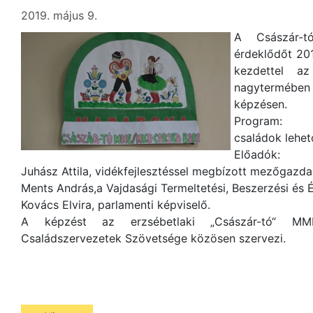
2019. május 9.
A Császár-t
érdeklődőt 201
kezdettel az
nagytermébe
képzésen.
Program:
családok lehet
Előadók:
Juhász Attila, vidékfejlesztéssel megbízott mezőgazdas
Ments András,a Vajdasági Termeltetési, Beszerzési és É
Kovács Elvira, parlamenti képviselő.
A képzést az erzsébetlaki „Császár-tó“ MM
Családszervezetek Szövetsége közösen szervezi.