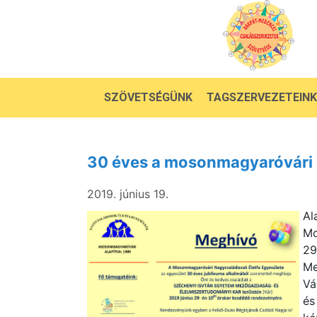
SZÖVETSÉGÜNK
TAGSZERVEZETEINK
30 éves a mosonmagyaróvári 
2019. június 19.
A
Mo
29
Me
Vá
és