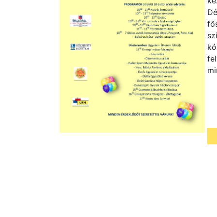
ké
Dé
fő
sz
kó
fe
mi