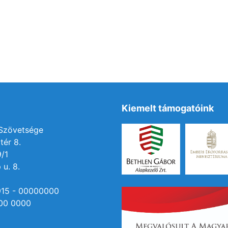
Kiemelt támogatóink
 Szövetsége
tér 8.
9/1
 u. 8.
915 - 00000000
00 0000