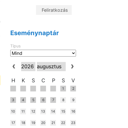
.
a
a
s
a
Eseménynaptár
k
Típus
H
K
S
C
P
S
V
1
2
3
4
5
6
7
8
9
10
11
12
13
14
15
16
17
18
19
20
21
22
23