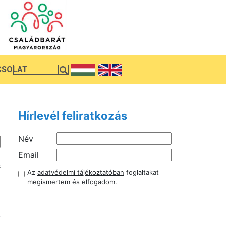
CSOLAT
Hírlevél feliratkozás
Név
a
Email
s
Az
adatvédelmi tájékoztatóban
foglaltakat
m
megismertem és elfogadom.
a
z
,