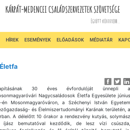
KÁRPÁT-MEDENCEI CSALÁDSZERVEZETEK SZÖVETSÉGE
Együtt könnyebb...
HÍREK
ESEMÉNYEK
ELŐADÁSOK
MÉDIATÁR
KAP
Életfa
lapításának 30 éves évfordulóját ünnepli 
sonmagyaróvári Nagycsaládosok Életfa Egyesülete júniu
-én Mosonmagyaróváron, a Széchenyi István Egyete
zőgazdaság- és Élelmiszertudományi Karának területén, 
rban. A délelőtt 10 órakor a rendezvény kutyás, solymás
 íjász bemutatóval kezdődik, de lesz vízi csúszda