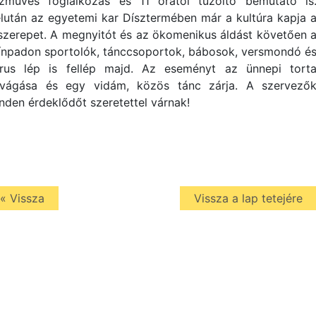
zműves foglalkozás és 11 órától tűzoltó bemutató is
lután az egyetemi kar Dísztermében már a kultúra kapja 
szerepet. A megnyitót és az ökomenikus áldást követően 
ínpadon sportolók, tánccsoportok, bábosok, versmondó é
rus lép is fellép majd. Az eseményt az ünnepi tort
lvágása és egy vidám, közös tánc zárja. A szervező
nden érdeklődőt szeretettel várnak!
« Vissza
Vissza a lap tetejére