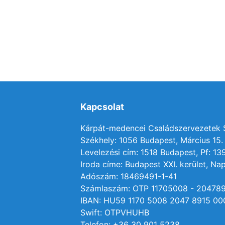
Kapcsolat
Kárpát-medencei Családszervezetek
Székhely: 1056 Budapest, Március 15. 
Levelezési cím: 1518 Budapest, Pf: 13
Iroda címe: Budapest XXI. kerület, Nap
Adószám: 18469491-1-41
Számlaszám: OTP 11705008 - 20478
IBAN: HU59 1170 5008 2047 8915 00
Swift: OTPVHUHB
Telefon: +36 30 901 5238