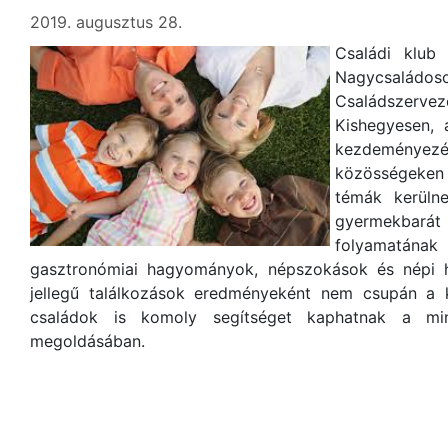
2019. augusztus 28.
Családi klub
Nagycsaládoso
Családszerve
Kishegyesen, 
kezdeményez
közösségeken 
témák kerülne
gyermekbarát
folyamatán
gasztronómiai hagyományok, népszokások és népi h
jellegű találkozások eredményeként nem csupán a 
családok is komoly segítséget kaphatnak a min
megoldásában.