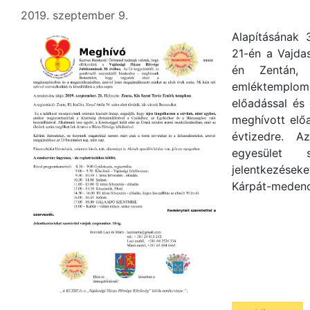
2019. szeptember 9.
Alapításának 
21-én a Vajda
én Zentán, 
emléktemplo
előadással és
meghívott elő
évtizedre. 
egyesület 
jelentkezése
Kárpát-medenc