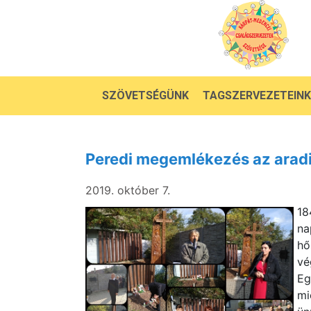
SZÖVETSÉGÜNK
TAGSZERVEZETEINK
Peredi megemlékezés az aradi
2019. október 7.
18
na
hő
vé
Eg
mi