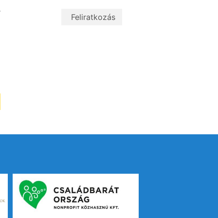
z
r
i