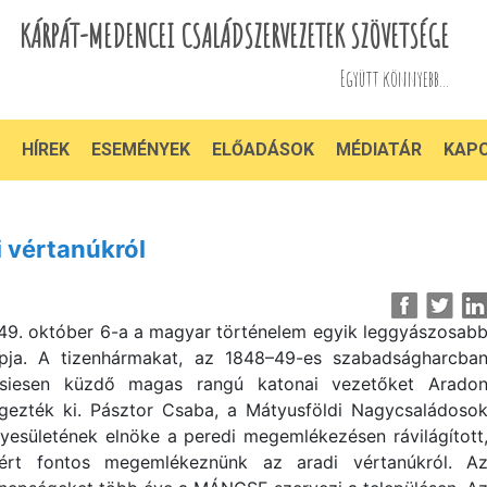
KÁRPÁT-MEDENCEI CSALÁDSZERVEZETEK SZÖVETSÉGE
Együtt könnyebb...
HÍREK
ESEMÉNYEK
ELŐADÁSOK
MÉDIATÁR
KAP
 vértanúkról
49. október 6-a a magyar történelem egyik leggyászosab
pja. A tizenhármakat, az 1848–49-es szabadságharcba
siesen küzdő magas rangú katonai vezetőket Arado
gezték ki. Pásztor Csaba, a Mátyusföldi Nagycsaládoso
yesületének elnöke a peredi megemlékezésen rávilágított
ért fontos megemlékeznünk az aradi vértanúkról. A