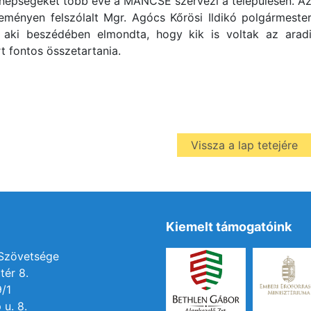
nepségeket több éve a MÁNCSE szervezi a településen. A
eményen felszólalt Mgr. Agócs Kőrösi Ildikó polgármeste
, aki beszédében elmondta, hogy kik is voltak az arad
t fontos összetartania.
Vissza a lap tetejére
Kiemelt támogatóink
 Szövetsége
tér 8.
9/1
 u. 8.