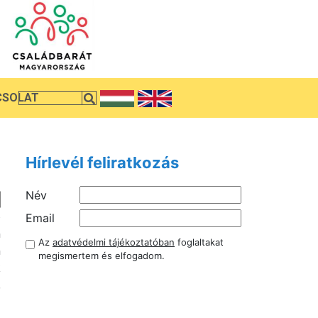
CSOLAT
Hírlevél feliratkozás
Név
b
Email
n
Az
adatvédelmi tájékoztatóban
foglaltakat
n
megismertem és elfogadom.
k
,
z