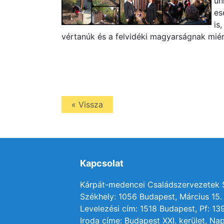
ün
es
is
vértanúk és a felvidéki magyarságnak miér
« Vissza
Kapcsolat
Kárpát-medencei Családszervezetek
Székhely: 1056 Budapest, Március 15. 
Levelezési cím: 1518 Budapest, Pf: 13
Iroda címe: Budapest XXI. kerület, Nap