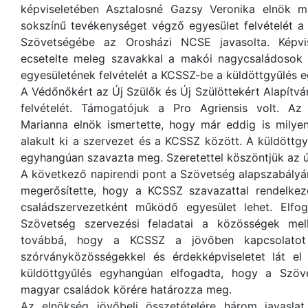
képviseletében Asztalosné Gazsy Veronika elnök m
sokszínű tevékenységet végző egyesület felvételét 
Szövetségébe az Orosházi NCSE javasolta. Képvis
ecsetelte meleg szavakkal a makói nagycsaládosok
egyesületének felvételét a KCSSZ-be a küldöttgyűlés
A Védőnőkért az Új Szülők és Új Szülöttekért Alapít
felvételét. Támogatójuk a Pro Agriensis volt. Az 
Marianna elnök ismertette, hogy már eddig is mily
alakult ki a szervezet és a KCSSZ között. A küldöttgy
egyhangúan szavazta meg. Szeretettel köszöntjük az ú
A következő napirendi pont a Szövetség alapszabályá
megerősítette, hogy a KCSSZ szavazattal rendelkező
családszervezetként működő egyesület lehet. Elfo
Szövetség szervezési feladatai a közösségek mell
továbbá, hogy a KCSSZ a jövőben kapcsolatot 
szórványközösségekkel és érdekképviseletet lát el
küldöttgyűlés egyhangúan elfogadta, hogy a Szöve
magyar családok körére határozza meg.
Az elnökség jövőbeli összetételére három javasla