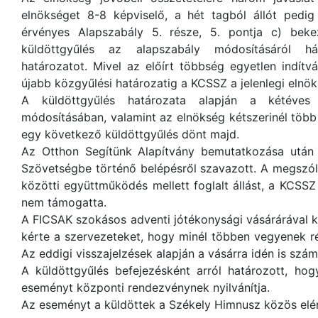
elnökséget 8-8 képviselő, a hét tagból állót pedig
érvényes Alapszabály 5. része, 5. pontja c) bek
küldöttgyűlés az alapszabály módosításáról h
határozatot. Mivel az előírt többség egyetlen indít
újabb közgyűlési határozatig a KCSSZ a jelenlegi eln
A küldöttgyűlés határozata alapján a kétéves
módosításában, valamint az elnökség kétszerinél töb
egy következő küldöttgyűlés dönt majd.
Az Otthon Segítünk Alapítvány bemutatkozása után
Szövetségbe történő belépésről szavazott. A megszól
közötti együttműködés mellett foglalt állást, a KCS
nem támogatta.
A FICSAK szokásos adventi jótékonysági vásárárával 
kérte a szervezeteket, hogy minél többen vegyenek ré
Az eddigi visszajelzések alapján a vásárra idén is szám
A küldöttgyűlés befejezésként arról határozott, ho
eseményt központi rendezvénynek nyilvánítja.
Az eseményt a küldöttek a Székely Himnusz közös elén