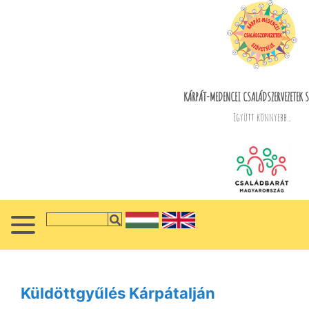
KÁRPÁT-MEDENCEI CSALÁDSZERVEZETEK S
Együtt könnyebb...
Küldöttgyűlés Kárpátalján