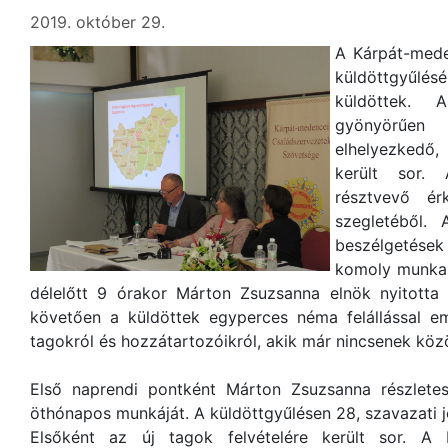
2019. október 29.
A Kárpát-mede
küldöttgyűlé
küldöttek. 
gyönyörűen
elhelyezkedő
került sor. 
résztvevő ér
szegletéből. 
beszélgetése
komoly munka v
délelőtt 9 órakor Márton Zsuzsanna elnök nyitott
követően a küldöttek egyperces néma felállással e
tagokról és hozzátartozóikról, akik már nincsenek köz
Első naprendi pontként Márton Zsuzsanna részlete
öthónapos munkáját. A küldöttgyűlésen 28, szavazati j
Elsőként az új tagok felvételére került sor. A