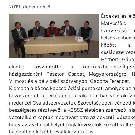
2019. december 6.
Érdekes és elő
Mátyusföl
szervezésé
Felsőszeliben,
között a 
családszervez
Herbert Gábo
elnöke köszöntötte a kerekasztal-beszélget
házigazdaként Pásztor Csabát, Magyarországról N
Vilmost és a délvidéki szórványból Gabona Ferencet.
Kiemelte a közös kapcsolódási pontokat, amelyek az an
hazaszeretet, az értékrend, a hálózatokban való aktív r
medencei Családszervezetek Szövetségében végzett 
beszélgetés résztvevői a KCSSZ életében szervező, ala
vezetőiként kaptak meghívást erre az adventi időszak
hogy az asztalnál helyet foglaló vezetők között volt
hálózathoz később csatlakozottak is.