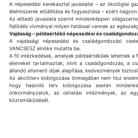
A népesedési kerekasztal javaslatai – az ökológiai 
élelmiszerek előállítása és fogyasztása – ezért nagyon 
Az előadó javaslata szerint mindenképpen világszert
fejlődés vívmányai milyen hatással vannak az egészségre
Vajdaság – példaértékű népesedési és családgondoz
A vajdasági népesedési és családgondozási csele
VANCSESZ elnöke mutatta be.
A fő intézkedések, amelyek példaértékűek lehetnek a fe
elemeket tartalmaztak, mint a családgondozás, a cs
állandó elismerő díjak alapítása, kedvezmények bizto
Az akcióterv kidolgozása önmagában nem hoz eredmén
hogy hasonló terv kidolgozása esetén mindenk
önkormányzatok, az oktatási intézmények, az eg
közreműködését.