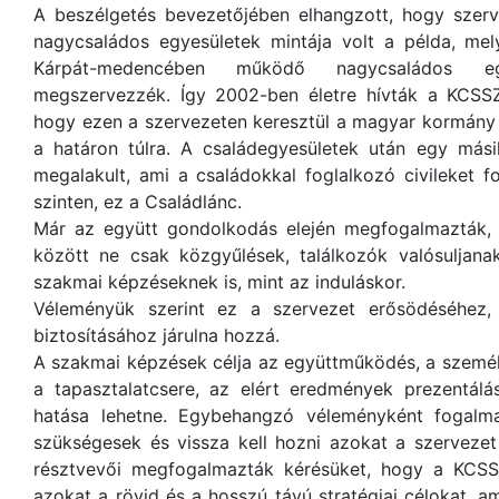
A beszélgetés bevezetőjében elhangzott, hogy szerv
nagycsaládos egyesületek mintája volt a példa, mel
Kárpát-medencében működő nagycsaládos egy
megszervezzék. Így 2002-ben életre hívták a KCSSZ-
hogy ezen a szervezeten keresztül a magyar kormány tá
a határon túlra. A családegyesületek után egy mási
megalakult, ami a családokkal foglalkozó civileket 
szinten, ez a Családlánc.
Már az együtt gondolkodás elején megfogalmazták, 
között ne csak közgyűlések, találkozók valósuljana
szakmai képzéseknek is, mint az induláskor.
Véleményük szerint ez a szervezet erősödéséhez,
biztosításához járulna hozzá.
A szakmai képzések célja az együttműködés, a személy
a tapasztalatcsere, az elért eredmények prezentál
hatása lehetne. Egybehangzó véleményként fogal
szükségesek és vissza kell hozni azokat a szervezet
résztvevői megfogalmazták kérésüket, hogy a KCSS
azokat a rövid és a hosszú távú stratégiai célokat, 