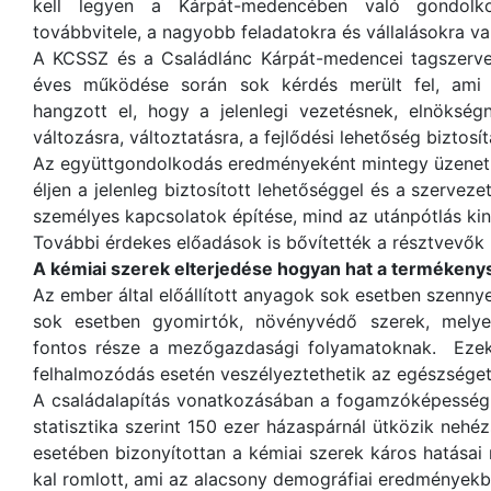
kell legyen a Kárpát-medencében való gondol
továbbvitele, a nagyobb feladatokra és vállalásokra val
A KCSSZ és a Családlánc Kárpát-medencei tagszervez
éves működése során sok kérdés merült fel, ami v
hangzott el, hogy a jelenlegi vezetésnek, elnökség
változásra, változtatásra, a fejlődési lehetőség biztos
Az együttgondolkodás eredményeként mintegy üzene
éljen a jelenleg biztosított lehetőséggel és a szerveze
személyes kapcsolatok építése, mind az utánpótlás kin
További érdekes előadások is bővítették a résztvevők 
A kémiai szerek elterjedése hogyan hat a terméken
Az ember által előállított anyagok sok esetben szennye
sok esetben gyomirtók, növényvédő szerek, melyek
fontos része a mezőgazdasági folyamatoknak. Ezek
felhalmozódás esetén veszélyeztethetik az egészséget
A családalapítás vonatkozásában a fogamzóképességr
statisztika szerint 150 ezer házaspárnál ütközik ne
esetében bizonyítottan a kémiai szerek káros hatásai
kal romlott, ami az alacsony demográfiai eredményekb