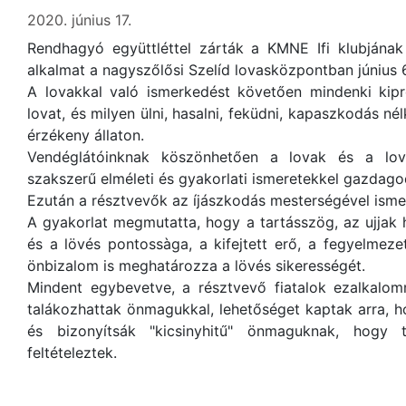
2020. június 17.
Rendhagyó együttléttel zárták a KMNE Ifi klubjának 
alkalmat a nagyszőlősi Szelíd lovasközpontban június 
A lovakkal való ismerkedést követően mindenki kipr
lovat, és milyen ülni, hasalni, feküdni, kapaszkodás n
érzékeny állaton.
Vendéglátóinknak köszönhetően a lovak és a lova
szakszerű elméleti és gyakorlati ismeretekkel gazdago
Ezután a résztvevők az íjászkodás mesterségével isme
A gyakorlat megmutatta, hogy a tartásszög, az ujjak he
és a lövés pontossàga, a kifejtett erő, a fegyelmezet
önbizalom is meghatározza a lövés sikerességét.
Mindent egybevetve, a résztvevő fiatalok ezalkalom
talákozhattak önmagukkal, lehetőséget kaptak arra, 
és bizonyítsák "kicsinyhitű" önmaguknak, hogy
feltételeztek.