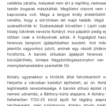
cellákba záratta, melyeket nem ért a napfény, nedvesek
testén bogarak mászkáltak. Megöletni viszont nem 
kapcsolata volt. Maga a lengyel király érdeklődött
remélte, hogy a börtönben leli majd halálát. Végül
szabadították ki. Szabadulását követően I. Lipót csá
hűség tükrének nevezte Koháryt. Ince pápától pedig e
időben csak a királyoknak adtak. A fogságból haza
ferences templom újjáépítéséhez kezdett. Volt mibő
jelentős vagyonhoz jutott, aminek egy részét jótéko
fordította. A barokk stílusban újjáépült ference
búcsújáróhely, ünnepe Nagyboldogasszonykor van 
mennybemenetelére szentelték föl.
Koháry ugyanakkor a törökök által felrobbantott vá
Helyette a városban kastélyt építtetett, az ún. Kohá
leghíresebb nevezetessége. A barokk stílusú épület r
nemesi udvarház, a Báthory-kúria alapjaira. A Koháry
feltehetően 1720-25 körül épült fel téglány alapra
lakóhelyként, még tulajdonosa, Koháry István hal