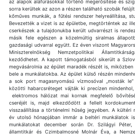
az alapok aláfúrásokkal történő megerősítése és szig
sorra kerültek az azon a részen található szobák felújít
kőműves munkák, a fűtési rendszer helyreállítása, stuk
Bevezették a vizet is az épületbe, megtörténtek az ill
cserkészek a tulajdonukba került udvarrészt is rende
másik fele egészen a közelmúltig siralmas állapotb
gazdasági udvarral együtt. Ez éven viszont Magyaror
Miniszterelnökség Nemzetpolitikai Államtitkár
kezdődhetet. A kapott támogatásból sikerült a Szlo
megvásárolnia az épület maradék részét is, miközben 
bele a munkálatokba. Az épület külső részén mindenhol
a sok port magasnyomású vízmosóval „mosták le” 
közötti habarcsréteget vájták ki precízen mindenhol
elektromos hálózat mai kornak megfelelő bővítés
cseréjét is, majd elkezdődött a fellelt kordokumen
visszaállítása a történelmi hűség jegyében. A kültér
év utolsó hónapjában immár a beltéri munkálatok 
munkálatokat december során Dr. Szilágyi Péter, n
államtitkár és Czimbalmosné Molnár Éva, a Nemzetpo