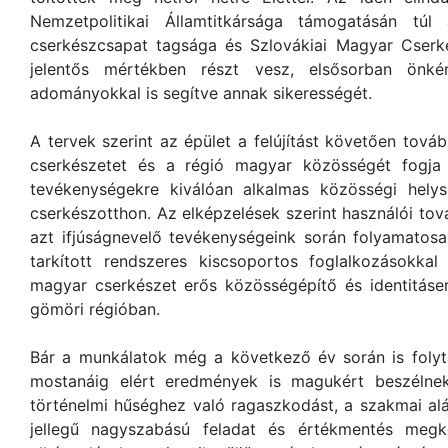
Nemzetpolitikai Államtitkársága támogatásán tú
cserkészcsapat tagsága és Szlovákiai Magyar Cserk
jelentős mértékben részt vesz, elsősorban önké
adományokkal is segítve annak sikerességét.
A tervek szerint az épület a felújítást követően tová
cserkészetet és a régió magyar közösségét fogja s
tevékenységekre kiválóan alkalmas közösségi hely
cserkészotthon. Az elképzelések szerint használói to
azt ifjúságnevelő tevékenységeink során folyamatosa
tarkított rendszeres kiscsoportos foglalkozásokkal
magyar cserkészet erős közösségépítő és identitáse
gömöri régióban.
Bár a munkálatok még a következő év során is folyt
mostanáig elért eredmények is magukért beszélnek
történelmi hűséghez való ragaszkodást, a szakmai aláz
jellegű nagyszabású feladat és értékmentés meg