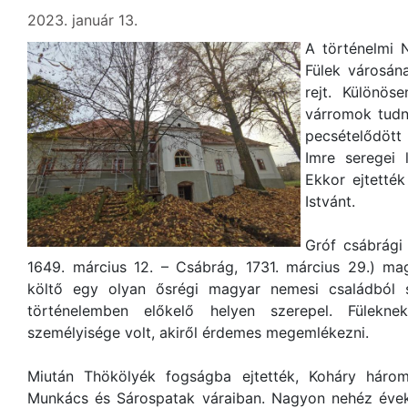
2023. január 13.
A történelmi 
Fülek városán
rejt. Különös
várromok tudn
pecsételődött
Imre seregei 
Ekkor ejtették
Istvánt.
Gróf csábrági 
1649. március 12. – Csábrág, 1731. március 29.) mag
költő egy olyan ősrégi magyar nemesi családból 
történelemben előkelő helyen szerepel. Fülek
személyisége volt, akiről érdemes megemlékezni.
Miután Thökölyék fogságba ejtették, Koháry háro
Munkács és Sárospatak váraiban. Nagyon nehéz éveke