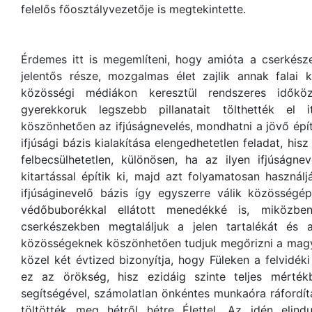
felelős főosztályvezetője is megtekintette.
Érdemes itt is megemlíteni, hogy amióta a cserkésze
jelentős része, mozgalmas élet zajlik annak falai 
közösségi médiákon keresztül rendszeres idők
gyerekkoruk legszebb pillanatait tölthették e
köszönhetően az ifjúságnevelés, mondhatni a jövő építé
ifjúsági bázis kialakítása elengedhetetlen feladat, hi
felbecsülhetetlen, különösen, ha az ilyen ifjúságne
kitartással építik ki, majd azt folyamatosan használ
ifjúságinevelő bázis így egyszerre válik közösségép
védőbuborékkal ellátott menedékké is, miközb
cserkészekben megtaláljuk a jelen tartalékát és 
közösségeknek köszönhetően tudjuk megőrizni a magya
közel két évtized bizonyítja, hogy Füleken a felvidék
ez az örökség, hisz ezidáig szinte teljes mérté
segítségével, számolatlan önkéntes munkaóra ráfordí
töltötték meg hétről hétre Élettel. Az idén elindu