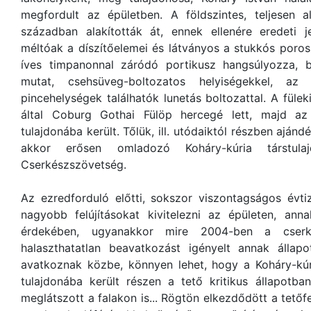
megfordult az épületben. A földszintes, teljesen a
században alakították át, ennek ellenére eredeti j
méltóak a díszítőelemei és látványos a stukkós poro
íves timpanonnal záródó portikusz hangsúlyozza, 
mutat, csehsüveg-boltozatos helyiségekkel, a
pincehelységek találhatók lunetás boltozattal. A fül
által Coburg Gothai Fülöp hercegé lett, majd az
tulajdonába került. Tőlük, ill. utódaiktól részben ajánd
akkor erősen omladozó Koháry-kúria társtul
Cserkészszövetség.
Az ezredforduló előtti, sokszor viszontagságos évti
nagyobb felújításokat kivitelezni az épületen, an
érdekében, ugyanakkor mire 2004-ben a cserké
halaszthatatlan beavatkozást igényelt annak áll
avatkoznak közbe, könnyen lehet, hogy a Koháry-kúr
tulajdonába került részen a tető kritikus állapotb
meglátszott a falakon is... Rögtön elkezdődött a tetőfe