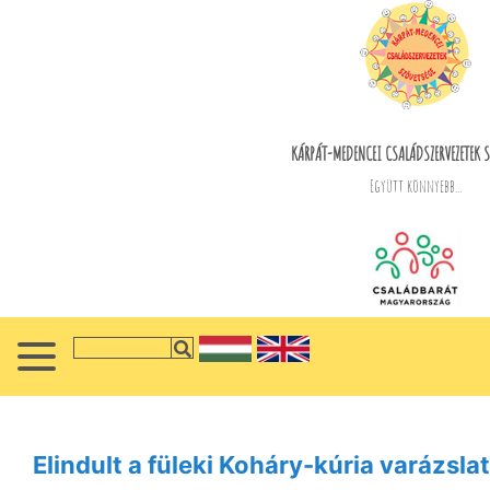
KÁRPÁT-MEDENCEI CSALÁDSZERVEZETEK S
Együtt könnyebb...
Elindult a füleki Koháry-kúria varázsla