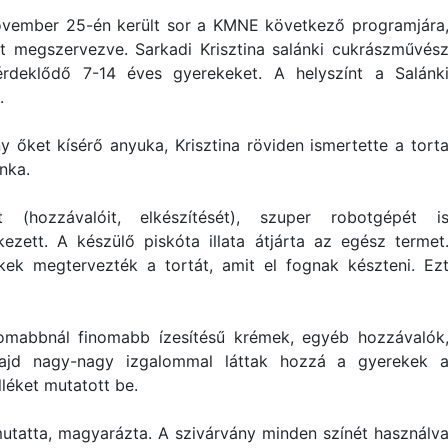
vember 25-én került sor a KMNE következő programjára
tt megszervezve. Sarkadi Krisztina salánki cukrászművés
érdeklődő 7-14 éves gyerekeket. A helyszínt a Salánk
.
 őket kísérő anyuka, Krisztina röviden ismertette a tort
nka.
 (hozzávalóit, elkészítését), szuper robotgépét i
zett. A készülő piskóta illata átjárta az egész termet
kek megtervezték a tortát, amit el fognak készteni. Ez
finomabbnál finomabb ízesítésű krémek, egyéb hozzávalók
 Majd nagy-nagy izgalommal láttak hozzá a gyerekek 
lléket mutatott be.
utatta, magyarázta. A szivárvány minden színét használv