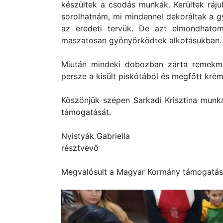
készültek a csodás munkák. Kerültek ráju
sorolhatnám, mi mindennel dekoráltak a gy
az eredeti tervük. De azt elmondhatom
maszatosan gyönyörködtek alkotásukban.
Miután mindeki dobozban zárta remekműv
persze a kisült piskótából és megfőtt krém
Köszönjük szépen Sarkadi Krisztina munká
támogatását.
Nyistyák Gabriella
résztvevő
Megvalósult a Magyar Kormány támogatás