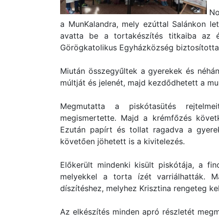
No
a MunKalandra, mely ezúttal Salánkon le
avatta be a tortakészítés titkaiba az 
Görögkatolikus Egyházközség biztosította
Miután összegyűltek a gyerekek és néhány
múltját és jelenét, majd kezdődhetett a mu
Megmutatta a piskótasütés rejtelmeit
megismertette. Majd a krémfőzés követke
Ezután papírt és tollat ragadva a gyere
követően jöhetett is a kivitelezés.
Előkerült mindenki kisült piskótája, a 
melyekkel a torta ízét varriálhatták.
díszítéshez, melyhez Krisztina rengeteg ke
Az elkészítés minden apró részletét megm