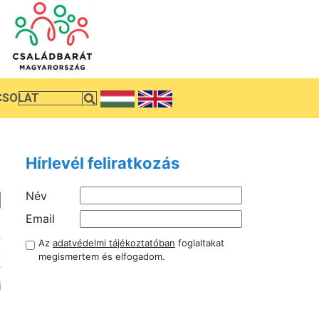
CSOLAT
Hírlevél feliratkozás
Név
e
Email
A
Az
adatvédelmi tájékoztatóban
foglaltakat
ő
megismertem és elfogadom.
r
i