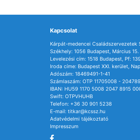
Kapcsolat
Kárpát-medencei Családszervezetek
Székhely: 1056 Budapest, Március 15. 
Levelezési cím: 1518 Budapest, Pf: 13
Iroda címe: Budapest XXI. kerület, Nap
Adószám: 18469491-1-41
Számlaszám: OTP 11705008 - 20478
IBAN: HU59 1170 5008 2047 8915 00
Swift: OTPVHUHB
Telefon: +36 30 901 5238
E-mail: titkar@kcssz.hu
Adatvédelmi tájékoztató
Impresszum