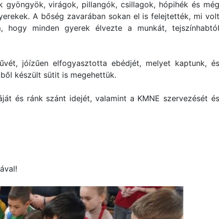
k gyöngyök, virágok, pillangók, csillagok, hópihék és mé
erekek. A bőség zavarában sokan el is felejtették, mi vol
, hogy minden gyerek élvezte a munkát, tejszínhabtó
ét, jóízűen elfogyasztotta ebédjét, melyet kaptunk, é
ből készült sütit is megehettük.
ját és ránk szánt idejét, valamint a KMNE szervezését é
ával!