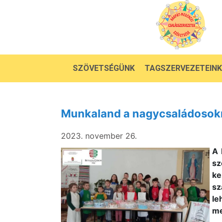
SZÖVETSÉGÜNK
TAGSZERVEZETEINK
Munkaland a nagycsaládosokná
2023. november 26.
A 
s
k
sz
l
me