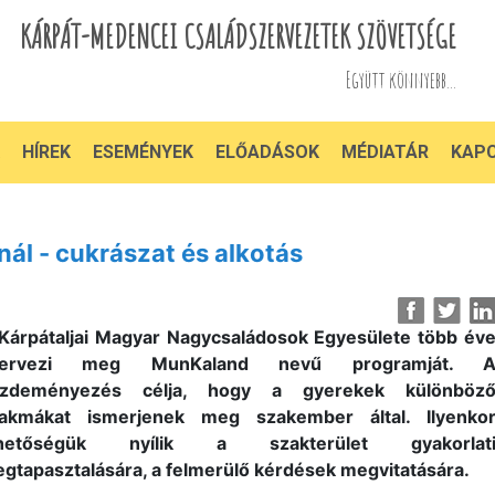
KÁRPÁT-MEDENCEI CSALÁDSZERVEZETEK SZÖVETSÉGE
Együtt könnyebb...
HÍREK
ESEMÉNYEK
ELŐADÁSOK
MÉDIATÁR
KAP
l - cukrászat és alkotás
Kárpátaljai Magyar Nagycsaládosok Egyesülete több év
zervezi meg MunKaland nevű programját. 
ezdeményezés célja, hogy a gyerekek különböz
akmákat ismerjenek meg szakember által. Ilyenko
ehetőségük nyílik a szakterület gyakorlat
gtapasztalására, a felmerülő kérdések megvitatására.