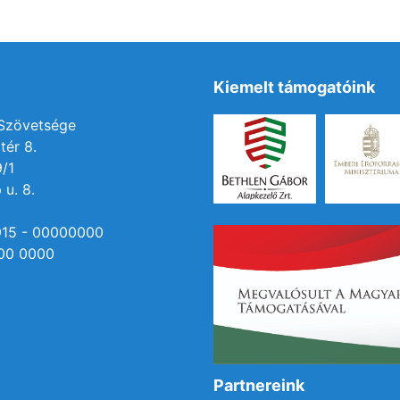
Kiemelt támogatóink
 Szövetsége
tér 8.
9/1
 u. 8.
915 - 00000000
00 0000
Partnereink