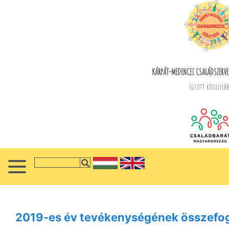
KÁRPÁT-MEDENCEI CSALÁDSZERVEZ
Együtt könnyebb.
2019-es év tevékenységének összefog