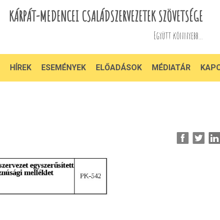
KÁRPÁT-MEDENCEI CSALÁDSZERVEZETEK SZÖVETSÉGE
Együtt könnyebb...
HÍREK
ESEMÉNYEK
ELŐADÁSOK
MÉDIATÁR
KAP