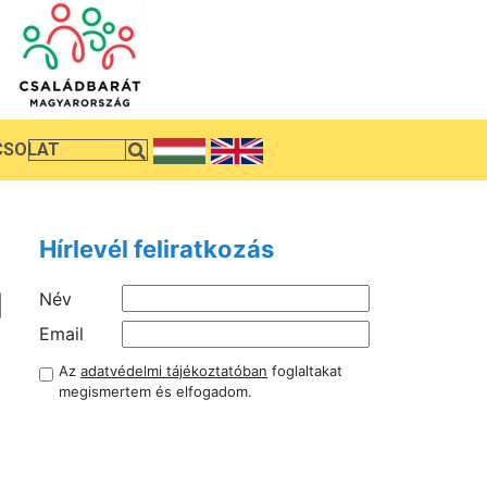
CSOLAT
Hírlevél feliratkozás
Név
Email
Az
adatvédelmi tájékoztatóban
foglaltakat
megismertem és elfogadom.