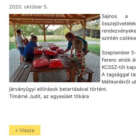
2020. október 5.
Sajnos a j
összejövet
rendezvények
szintén csökke
Szeptember 5-
Ferenc elnök és
KCSSZ-től kap
A tagsággal ta
Méhkerékről ub
járványügyi előírások betartásával történt.
Tímárné Judit, az egyesület titkára
« Vissza