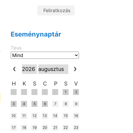
k
k
i
Eseménynaptár
a
Típus
s
H
K
S
C
P
S
V
1
2
3
4
5
6
7
8
9
10
11
12
13
14
15
16
17
18
19
20
21
22
23