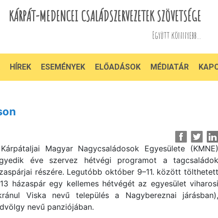
KÁRPÁT-MEDENCEI CSALÁDSZERVEZETEK SZÖVETSÉGE
Együtt könnyebb...
HÍREK
ESEMÉNYEK
ELŐADÁSOK
MÉDIATÁR
KAP
son
Kárpátaljai Magyar Nagycsaládosok Egyesülete (KMNE
gyedik éve szervez hétvégi programot a tagcsaládo
zaspárjai részére. Legutóbb október 9–11. között tölthetet
 13 házaspár egy kellemes hétvégét az egyesület viharos
kránul Viska nevű település a Nagybereznai járásban)
dvölgy nevű panziójában.