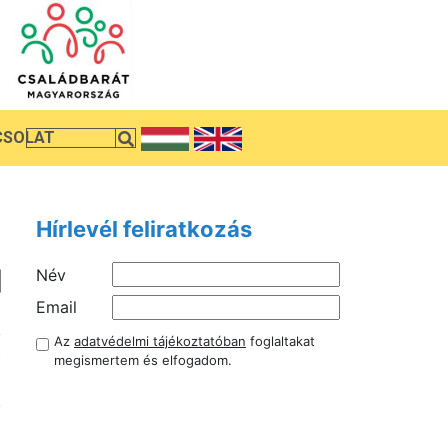
CSOLAT
Hírlevél feliratkozás
Név
)
Email
k
Az
adatvédelmi tájékoztatóban
foglaltakat
t
megismertem és elfogadom.
i
,