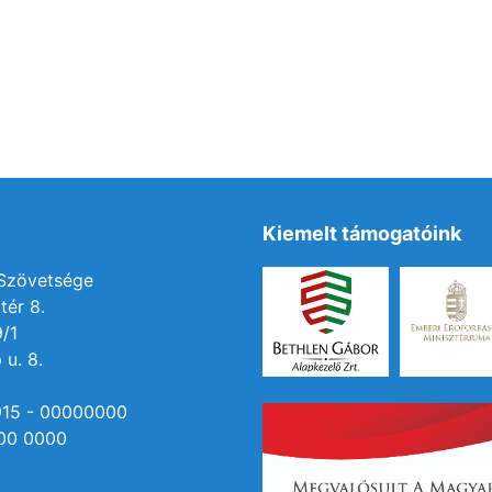
Kiemelt támogatóink
 Szövetsége
tér 8.
9/1
 u. 8.
915 - 00000000
00 0000