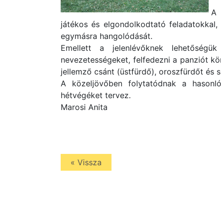
A 
játékos és elgondolkodtató feladatokkal,
egymásra hangolódását.
Emellett a jelenlévőknek lehetőségük
nevezetességeket, felfedezni a panziót kör
jellemző csánt (üstfürdő), oroszfürdőt és 
A közeljövőben folytatódnak a hason
hétvégéket tervez.
Marosi Anita
« Vissza