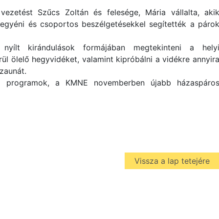
vezetést Szűcs Zoltán és felesége, Mária vállalta, aki
 egyéni és csoportos beszélgetésekkel segítették a páro
 nyílt kirándulások formájában megtekinteni a hely
ül ölelő hegyvidéket, valamint kipróbálni a vidékre annyir
szaunát.
ló programok, a KMNE novemberben újabb házaspáro
Vissza a lap tetejére