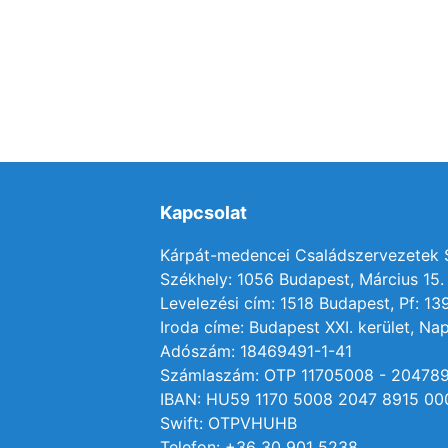
Kapcsolat
Kárpát-medencei Családszervezetek
Székhely: 1056 Budapest, Március 15. 
Levelezési cím: 1518 Budapest, Pf: 13
Iroda címe: Budapest XXI. kerület, Nap
Adószám: 18469491-1-41
Számlaszám: OTP 11705008 - 20478
IBAN: HU59 1170 5008 2047 8915 00
Swift: OTPVHUHB
Telefon: +36 30 901 5238