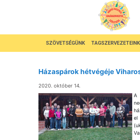
SZÖVETSÉGÜNK
TAGSZERVEZETEINK
Házaspárok hétvégéje Viharo
2020. október 14.
A 
ne
há
el
(u
Va