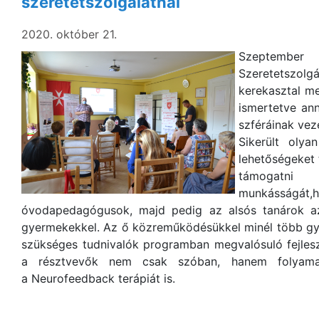
szeretetszolgálatnál
2020. október 21.
Szeptember 
Szeretetszol
kerekasztal me
ismertetve an
szféráinak veze
Sikerült oly
lehetőségeket 
támogatni
munkássá
óvodapedagógusok, majd pedig az alsós tanárok azo
gyermekekkel. Az ő közreműködésükkel minél több gy
szükséges tudnivalók programban megvalósuló fejlesz
a résztvevők nem csak szóban, hanem folyamat
a Neurofeedback terápiát is.