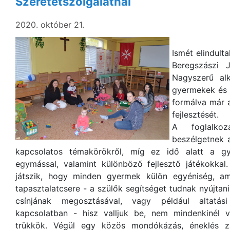
Szeretetszolgálatnál
2020. október 21.
Ismét elindult
Beregszászi J
Nagyszerű al
gyermekek és s
formálva már a
fejlesztését.
A foglalko
beszélgetnek 
kapcsolatos témakörökről, míg ez idő alatt a gy
egymással, valamint különböző fejlesztő játékokkal
játszik, hogy minden gyermek külön egyéniség, am
tapasztalatcsere - a szülők segítséget tudnak nyújtan
csínjának megosztásával, vagy például altatási 
kapcsolatban - hisz valljuk be, nem mindenkinél
trükkök. Végül egy közös mondókázás, éneklés zá