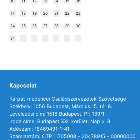
10
11
12
13
14
15
16
17
18
19
20
21
22
23
24
25
26
27
28
29
30
31
Kapcsolat
Kárpát-medencei Családszervezetek Szövetsége
Székhely: 1056 Budapest, Március 15. tér 8.
Levelezési cím: 1518 Budapest, Pf: 139/1
Iroda címe: Budapest XXI. kerület, Nap u. 8.
Adószám: 18469491-1-41
Számlaszám: OTP 11705008 - 20478915 - 00000000