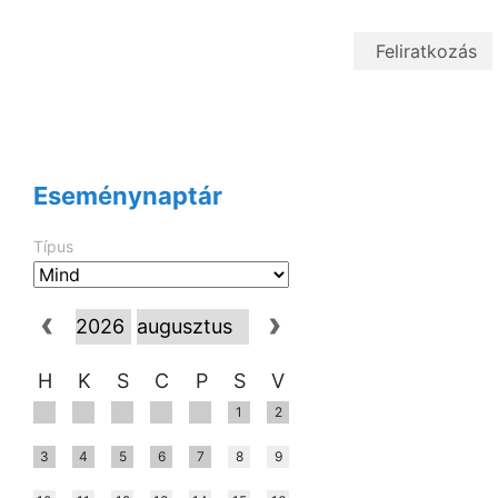
Eseménynaptár
Típus
H
K
S
C
P
S
V
1
2
3
4
5
6
7
8
9