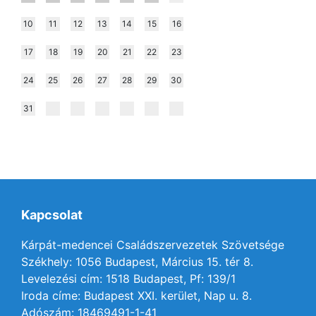
10
11
12
13
14
15
16
17
18
19
20
21
22
23
24
25
26
27
28
29
30
31
Kapcsolat
Kárpát-medencei Családszervezetek Szövetsége
Székhely: 1056 Budapest, Március 15. tér 8.
Levelezési cím: 1518 Budapest, Pf: 139/1
Iroda címe: Budapest XXI. kerület, Nap u. 8.
Adószám: 18469491-1-41