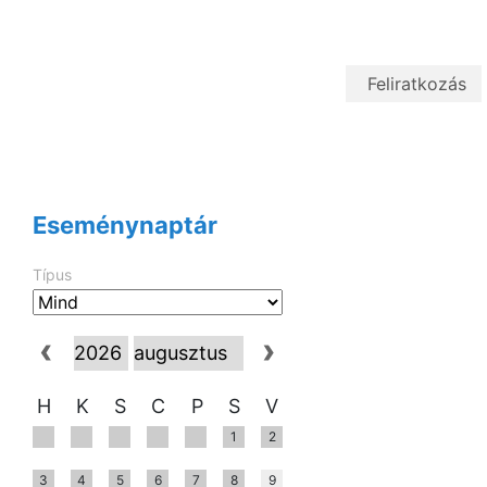
Eseménynaptár
Típus
H
K
S
C
P
S
V
1
2
3
4
5
6
7
8
9