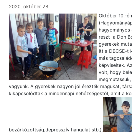
2020. október 28.
Október 10.-é
(Hagyományáp
hagyományos c
részt a Don B
gyerekek muta
Itt a DBCSE-t 
más tagcsaládo
képviseltek. A
volt, hogy bel
megmutassuk, h
vagyunk. A gyerekek nagyon jól érezték magukat, társa
kikapcsolódtak a mindennapi nehézségektől, amit a ko
bezárkózottság,depresszív hangulat stb.).