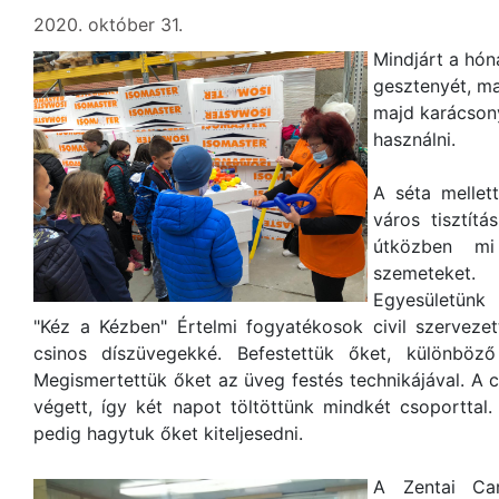
2020. október 31.
Mindjárt a hón
gesztenyét, ma
majd karácson
használni.
A séta mellett
város tisztít
útközben mi
szemeteket.
Egyesületünk
"Kéz a Kézben" Értelmi fogyatékosok civil szervezett
csinos díszüvegekké. Befestettük őket, különböző
Megismertettük őket az üveg festés technikájával. A c
végett, így két napot töltöttünk mindkét csoporttal
pedig hagytuk őket kiteljesedni.
A Zentai Car