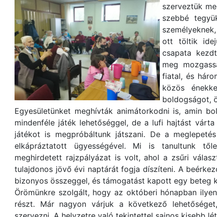
szerveztük me
szebbé tegyü
személyeknek
ott töltik i
csapata kezdt
meg mozgassa
fiatal, és hár
közös énekke
boldogságot, 
Egyesületünket meghívták animátorkodni is, amin bol
mindenféle játék lehetőséggel, de a lufi hajtást várt
játékot is megpróbáltunk játszani. De a meglepet
elkápráztatott ügyességével. Mi is tanultunk tő
meghirdetett rajzpályázat is volt, ahol a zsűri válas
tulajdonos jövő évi naptárát fogja díszíteni. A beérk
bizonyos összeggel, és támogatást kapott egy beteg k
Örömünkre szolgált, hogy az októberi hónapban ilye
részt. Már nagyon várjuk a következő lehetőséget
szervezni. A helyzetre való tekintettel sajnos kisebb l