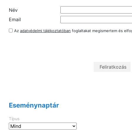
Név
Email
Az
adatvédelmi tájékoztatóban
foglaltakat megismertem és elf
Eseménynaptár
Típus