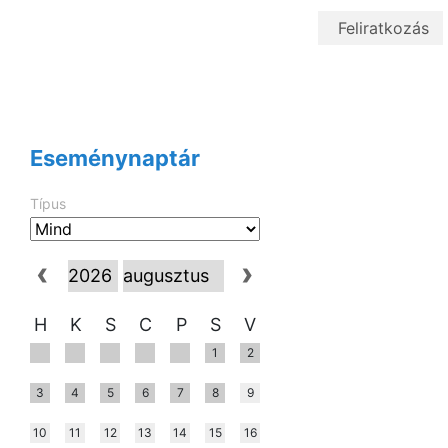
Eseménynaptár
Típus
H
K
S
C
P
S
V
1
2
3
4
5
6
7
8
9
10
11
12
13
14
15
16