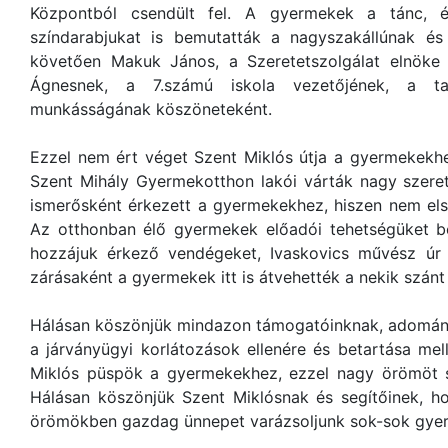
Központból csendült fel. A gyermekek a tánc, 
színdarabjukat is bemutatták a nagyszakállúnak és
követően Makuk János, a Szeretetszolgálat elnöke
Ágnesnek, a 7.számú iskola vezetőjének, a ta
munkásságának köszöneteként.
Ezzel nem ért véget Szent Miklós útja a gyermekekhe
Szent Mihály Gyermekotthon lakói várták nagy szere
ismerősként érkezett a gyermekekhez, hiszen nem els
Az otthonban élő gyermekek előadói tehetségüket b
hozzájuk érkező vendégeket, Ivaskovics művész úr 
zárásaként a gyermekek itt is átvehették a nekik szá
Hálásan köszönjük mindazon támogatóinknak, adomány
a járványügyi korlátozások ellenére és betartása mell
Miklós püspök a gyermekekhez, ezzel nagy örömöt 
Hálásan köszönjük Szent Miklósnak és segítőinek, h
örömökben gazdag ünnepet varázsoljunk sok-sok gye