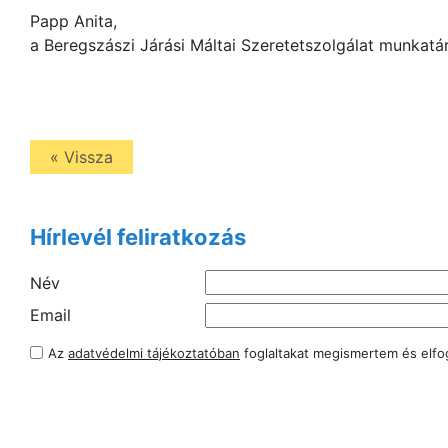
Papp Anita,
a Beregszászi Járási Máltai Szeretetszolgálat munkatá
« Vissza
Hírlevél feliratkozás
Név
Email
Az
adatvédelmi tájékoztatóban
foglaltakat megismertem és elf