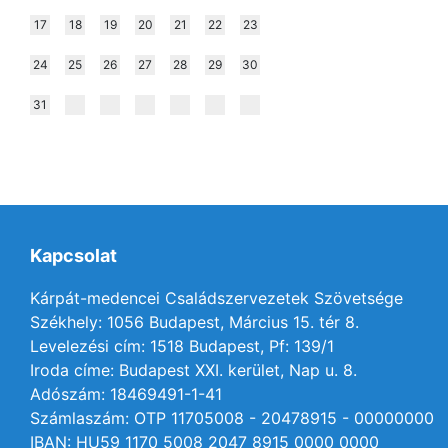
17
18
19
20
21
22
23
24
25
26
27
28
29
30
31
Kapcsolat
Kárpát-medencei Családszervezetek Szövetsége
Székhely: 1056 Budapest, Március 15. tér 8.
Levelezési cím: 1518 Budapest, Pf: 139/1
Iroda címe: Budapest XXI. kerület, Nap u. 8.
Adószám: 18469491-1-41
Számlaszám: OTP 11705008 - 20478915 - 00000000
IBAN: HU59 1170 5008 2047 8915 0000 0000