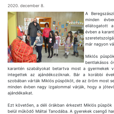
2020. december 8.
A Beregszász
minden évbe
ellátogatott 
évben a karant
szeretetszolgá
már nagyon vá
Miklós püspök
bentlakásos ó
karantén szabályokat betartva most a gyermekek v
integettek az ajándékozóknak. Bár a korábbi év
szobában várták Miklós püspököt, de az öröm most sem
minden évben nagy izgalommal várják, hogy a jótev
ajándékaikat.
Ezt követően, a déli órákban érkezett Miklós püspök
belül működő Máltai Tanodába. A gyerekek csengő han