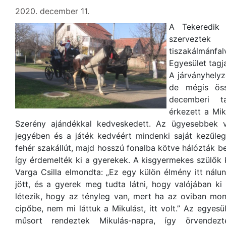
2020. december 11.
A Tekeredik
szerveztek
tiszakálmán
Egyesület tagj
A járványhelyz
de mégis öss
decemberi ta
érkezett a Mik
Szerény ajándékkal kedveskedett. Az ügyesebbek v
jegyében és a játék kedvéért mindenki saját kezűleg
fehér szakállút, majd hosszú fonalba kötve hálózták b
így érdemelték ki a gyerekek. A kisgyermekes szülők
Varga Csilla elmondta: „Ez egy külön élmény itt nálu
jött, és a gyerek meg tudta látni, hogy valójában ki
létezik, hogy az tényleg van, mert ha az oviban mon
cipőbe, nem mi láttuk a Mikulást, itt volt.” Az egye
műsort rendeztek Mikulás-napra, így örvendez