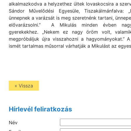
alkalmazkodva a helyzethez ültek lovaskocsira a szerve
Sándor Művelődési Egyesüle, Tiszakálmánfalva:
ünnepnek a varázsát is meg szeretnénk tartani, ünnepe
elővarázsolni.” A Mikulás minden évben na
gyerekekhez. „Nekem ez nagy öröm volt, valamik
megpróbáljuk újra visszahozni a hagyományokat.” A
ismét tartalmas műsorral várhatják a Mikulást az egyes
« Vissza
Hírlevél feliratkozás
Név