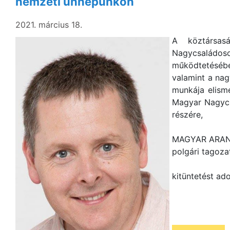
nemzeti ünnepünkön
2021. március 18.
A köztársas
Nagycsaládos
működtetéséb
valamint a na
munkája elisme
Magyar Nagycs
részére,
MAGYAR ARA
polgári tagoza
kitüntetést ad