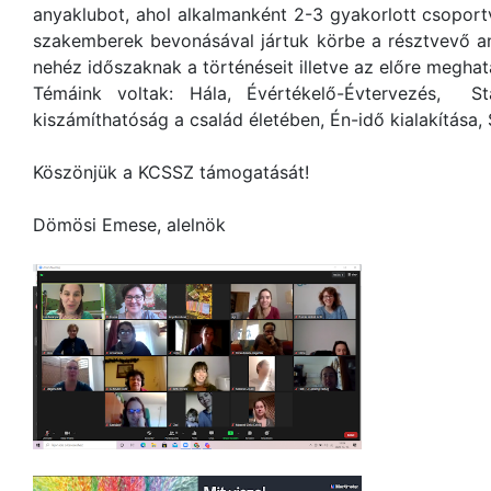
anyaklubot, ahol alkalmanként 2-3 gyakorlott csoportv
szakemberek bevonásával jártuk körbe a résztvevő a
nehéz időszaknak a történéseit illetve az előre meghat
Témáink voltak: Hála, Évértékelő-Évtervezés, St
kiszámíthatóság a család életében, Én-idő kialakítása,
Köszönjük a KCSSZ támogatását!
Dömösi Emese, alelnök