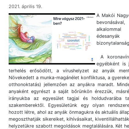
2021. április 19.
A Makói Nagy
bevonásával
alkalommal 
édesanyá
bizonytalansá
A koronavíru
egyébként is 
terhelés erősödött, a vírushelyzet az anyák mentá
Növekedett a munka-magánélet konfliktusa, a gyereke
otthonoktatás) jellemzően az anyákra maradt. Min
anyaként egyrészt a saját bőrünkön érezzük, másré
irányukba az egyesület tagjai és holdudvarába ta
szakemberektől. Egyesületünk egy olyan rendszer
hozott létre, ahol az anyák önmagukra és aktuális álla
megoszthatják sikereiket, kihívásaikat, kiventillálhattá
helyzetükre szabott megoldások megtalálására. Két het