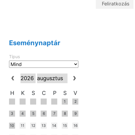
Eseménynaptár
Típus
H
K
S
C
P
S
V
1
2
3
4
5
6
7
8
9
10
11
12
13
14
15
16