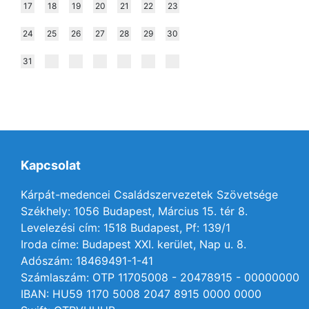
17
18
19
20
21
22
23
24
25
26
27
28
29
30
31
Kapcsolat
Kárpát-medencei Családszervezetek Szövetsége
Székhely: 1056 Budapest, Március 15. tér 8.
Levelezési cím: 1518 Budapest, Pf: 139/1
Iroda címe: Budapest XXI. kerület, Nap u. 8.
Adószám: 18469491-1-41
Számlaszám: OTP 11705008 - 20478915 - 00000000
IBAN: HU59 1170 5008 2047 8915 0000 0000