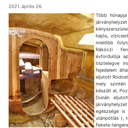
2021. április 26.
Több hónapja 
járványhe
kényszerszüne
hajós, vízicse
mielőbb folyt
Rákóczi Fer
évfordulója a
tisztelegve in
fejedelem álta
eljutott Rodos
mely szintén
készült el, Po
Dunán eljuto
járványhely
egészsége is
utánpótlás ), 
Fekete-tenge