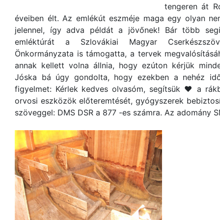
tengeren át R
éveiben élt. Az emlékút eszméje maga egy olyan nem
jelennel, így adva példát a jövőnek! Bár több segí
emléktúrát a Szlovákiai Magyar Cserkészsz
Önkormányzata is támogatta, a tervek megvalósításá
annak kellett volna állnia, hogy ezúton kérjük mind
Jóska bá úgy gondolta, hogy ezekben a nehéz idők
figyelmet: Kérlek kedves olvasóm, segítsük ❤ a rák
orvosi eszközök előteremtését, gyógyszerek bebiztosí
szöveggel: DMS DSR a 877 -es számra. Az adomány S