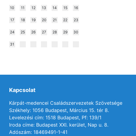
10
11
12
13
14
15
16
17
18
19
20
21
22
23
24
25
26
27
28
29
30
31
Kapcsolat
Kárpát-medencei Családszervezetek Szövetsége
Székhely: 1056 Budapest, Március 15. tér 8.
Levelezési cím: 1518 Budapest, Pf: 139/1
Iroda címe: Budapest XXI. kerület, Nap u. 8.
Adószám: 18469491-1-41