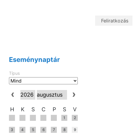
Eseménynaptár
Típus
H
K
S
C
P
S
V
1
2
3
4
5
6
7
8
9