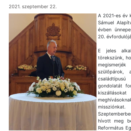
2021. szeptember 22.
A 2021-es év k
Sámuel Alapít
évben ünnepel
20. évfordulójá
E jeles alk
törekszünk, ho
megismerjé
szülőpárok,
családtípus
gondolatát fo
kiszállásoka
meghívásoknak
missziónkat.
Szeptemberbe
hívott meg b
Református E