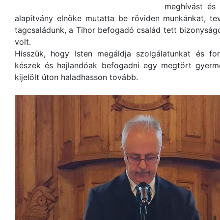
meghívást és 
alapítvány elnöke mutatta be röviden munkánkat, te
tagcsaládunk, a Tihor befogadó család tett bizonysá
volt.
Hisszük, hogy Isten megáldja szolgálatunkat és for
készek és hajlandóak befogadni egy megtört gyermek
kijelölt úton haladhasson tovább.