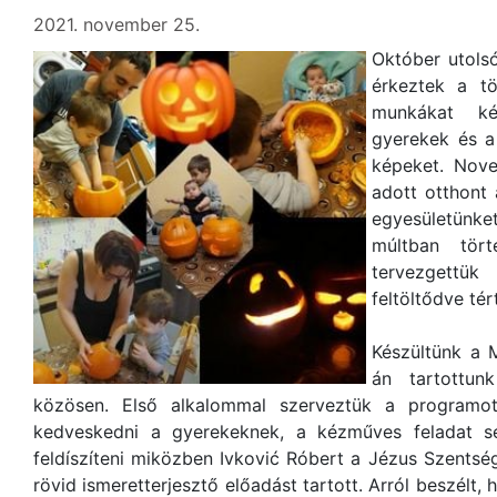
2021. november 25.
Október utols
érkeztek a tö
munkákat ké
gyerekek és a 
képeket. Nov
adott otthont 
egyesületünke
múltban tört
tervezgettü
feltöltődve tér
Készültünk a 
án tartottun
közösen. Első alkalommal szerveztük a programot,
kedveskedni a gyerekeknek, a kézműves feladat s
feldíszíteni miközben Ivković Róbert a Jézus Szentsé
rövid ismeretterjesztő előadást tartott. Arról beszélt,