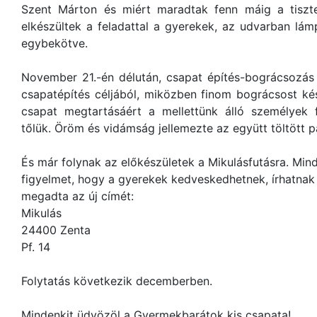
Szent Márton és miért maradtak fenn máig a tiszt
elkészültek a feladattal a gyerekek, az udvarban lámp
egybekötve.
November 21.-én délután, csapat építés-bográcsozás
csapatépítés céljából, miközben finom bográcsost ké
csapat megtartásáért a mellettünk álló személyek
tőlük. Öröm és vidámság jellemezte az együtt töltött pá
És már folynak az előkészületek a Mikulásfutásra. Mind
figyelmet, hogy a gyerekek kedveskedhetnek, írhatnak 
megadta az új címét:
Mikulás
24400 Zenta
Pf. 14
Folytatás következik decemberben.
Mindenkit üdvözöl a Gyermekbarátok kis csapata!