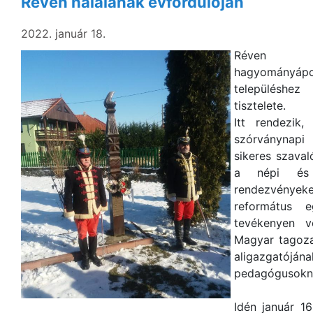
Réven halálának évfordulóján
2022. január 18.
Réven
hagyományápo
településhez
tisztelete.
Itt rendezik
szórvány
sikeres szaval
a népi és 
rendezvények
református e
tevékenyen v
Magyar tagozat
aligazgatójá
pedagógusokn
Idén január 1