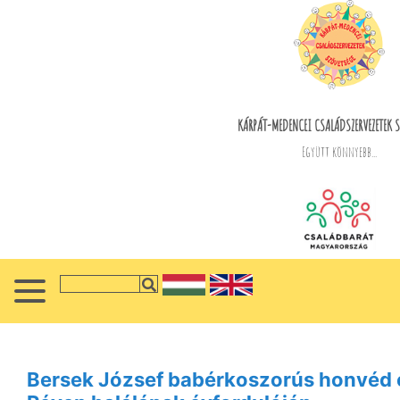
KÁRPÁT-MEDENCEI CSALÁDSZERVEZETEK S
Együtt könnyebb...
Bersek József babérkoszorús honvéd 