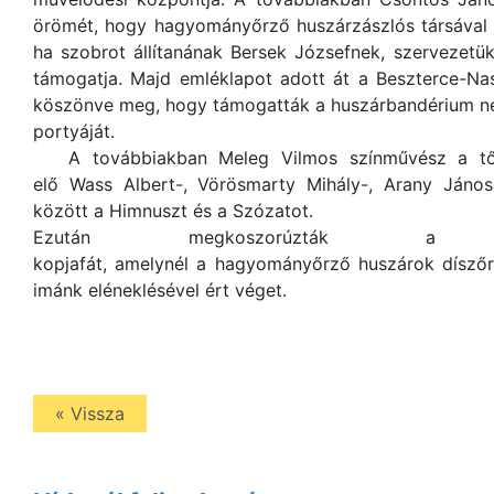
örömét, hogy hagyományőrző huszárzászlós társával új
ha szobrot állítanának Bersek Józsefnek, szervezetü
támogatja. Majd emléklapot adott át a Beszterce-Na
köszönve meg, hogy támogatták a huszárbandérium néh
portyáját.
A továbbiakban Meleg Vilmos színművész a tőle
elő Wass Albert-, Vörösmarty Mihály-, Arany János-
között a Himnuszt és a Szózatot.
Ezután megkoszorúzták a t
kopjafát, amelynél a hagyományőrző huszárok díszőr
imánk eléneklésével ért véget.
« Vissza