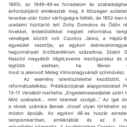
1865), az 1848–49-es forradalom és szabadsághar
évfordulójáról emlékeztek meg. A Kőszegen születe
leverése után tízévi várfogságra ítélték, de 1852-ben
uradalmi tiszttartó lett Zichy Domokos és Ödön r
hívekkel, érdeklődőkkel megtelt református te
vendégek között volt Csontos János, a Hajdú-B
egyesület vezetője, az egykori debrecenimagya
hagyományait őrzőbandérium századosa, Szabó G
Naszód megyéből VéghLevente mezőgazdász és dr.
legtöbb esetben, ha Réven ün
most is jelenvolt Meleg Vilmosnagyváradi színművész.
Az esemény istentisztelettel kezdődött, ig
reformátuslelkész. Prédikációjának alapgondolatait P
13–17. Verséből merítette: „Engedelmeskedjetek azért 
Mint szabadok... mint Istennek szolgái...” Az igei út
a réviek számára Bersek József olyan történelmi sz
módon ápolják. Az egykori 48-as huszár ezredes t
templomkertben, emléktáblát és az ő ne
művelődési központja. A továbbiakban Csontos János