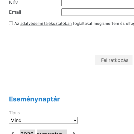
Név
Email
Az
adatvédelmi tájékoztatóban
foglaltakat megismertem és elf
Eseménynaptár
Típus