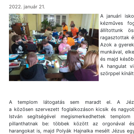
2022. január 21.
A januári isk
kézműves fog
állítottunk ö
ragasztottak é
Azok a gyerek
munkával, elke
és majd később
A hangulat v
szörppel kínál
A templom látogatás sem maradt el. A Jézus
a közösen szervezett foglalkozáson kicsik és nagyo
István segítségével megismerkedhettek templom 
pillanthatnak be: többek között az orgonával és
harangokat is, majd Polyák Hajnalka mesélt Jézus egyi