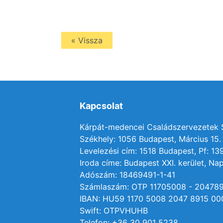
« Vissza
Kapcsolat
Kárpát-medencei Családszervezetek
Székhely: 1056 Budapest, Március 15. 
Levelezési cím: 1518 Budapest, Pf: 13
Iroda címe: Budapest XXI. kerület, Nap
Adószám: 18469491-1-41
Számlaszám: OTP 11705008 - 20478
IBAN: HU59 1170 5008 2047 8915 00
Swift: OTPVHUHB
Telefon: +36 30 901 5238