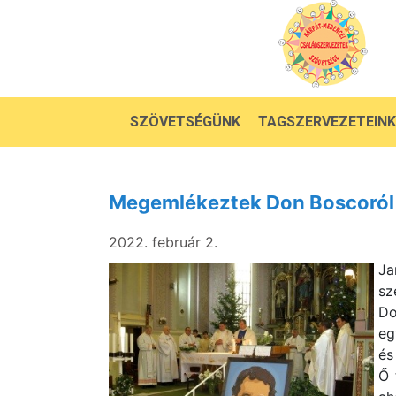
SZÖVETSÉGÜNK
TAGSZERVEZETEINK
Megemlékeztek Don Boscoról 
2022. február 2.
Ja
sz
Do
eg
és
Ő 