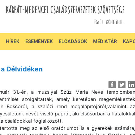
KÁRPÁT-MEDENCEI CSALÁDSZERVEZETEK SZÖVETSÉGE
Együtt könnyebb...
HÍREK
ESEMÉNYEK
ELŐADÁSOK
MÉDIATÁR
KAP
a Délvidéken
nuár 31.-én, a muzslyai Szüz Mária Neve templomba
entmisét szolgáltattak, amely keretében megemlékezte
n Boscoról, a szalézi rend megalapítójáról,valamint a
yesületünk nevét viselő papról, aki elsősorban a fiatalokka
 a családokkal foglalkozott.
tartotta meg az első oratóriumot is a gyerekek számára