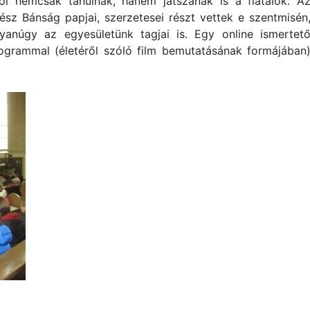
ol nemcsak tanulnak, hanem játszanak is a fiatalok. A
ész Bánság papjai, szerzetesei részt vettek e szentmisén
yanúgy az egyesületünk tagjai is. Egy online ismertet
ogrammal (életéről szóló film bemutatásának formájában