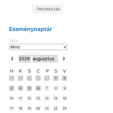
z
,
ő
)
Eseménynaptár
Típus
H
K
S
C
P
S
V
1
2
3
4
5
6
7
8
9
10
11
12
13
14
15
16
17
18
19
20
21
22
23