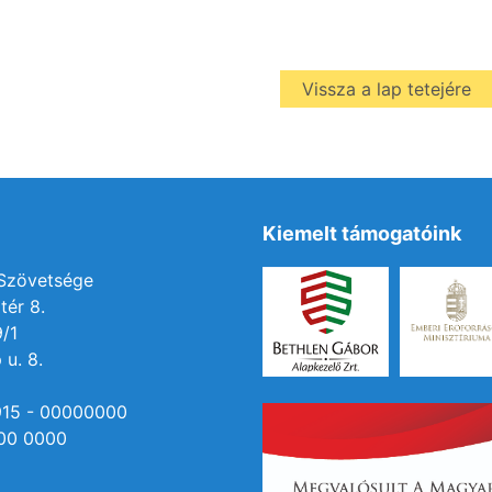
Vissza a lap tetejére
Kiemelt támogatóink
 Szövetsége
tér 8.
9/1
 u. 8.
915 - 00000000
00 0000