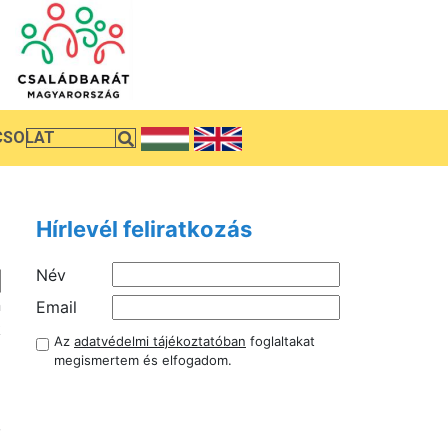
CSOLAT
Hírlevél feliratkozás
Név
n
Email
k
Az
adatvédelmi tájékoztatóban
foglaltakat
z
megismertem és elfogadom.
l
,