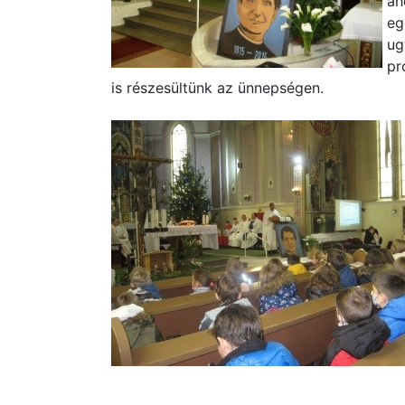
ah
eg
ug
pr
is részesültünk az ünnepségen.