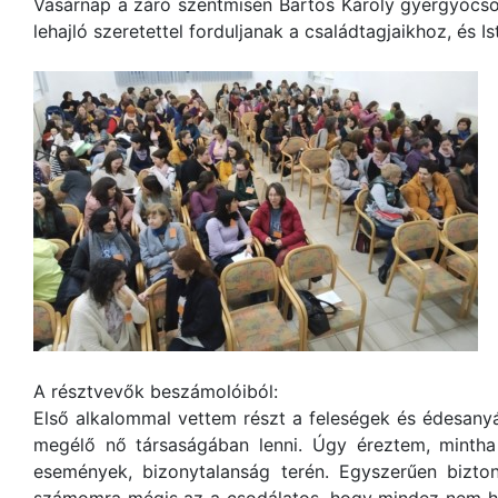
Vasárnap a záró szentmisén Bartos Károly gyergyócsom
lehajló szeretettel forduljanak a családtagjaikhoz, és 
A résztvevők beszámolóiból:
Első alkalommal vettem részt a feleségek és édesanyá
megélő nő társaságában lenni. Úgy éreztem, mintha
események, bizonytalanság terén. Egyszerűen bizt