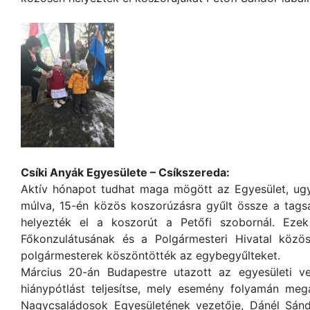
Csíki Anyák Egyesülete – Csíkszereda:
Aktív hónapot tudhat maga mögött az Egyesület, ugya
múlva, 15-én közös koszorúzásra gyűlt össze a tags
helyezték el a koszorút a Petőfi szobornál. Eze
Főkonzulátusának és a Polgármesteri Hivatal közös
polgármesterek köszöntötték az egybegyűlteket.
Március 20-án Budapestre utazott az egyesületi v
hiánypótlást teljesítse, mely esemény folyamán mega
Nagycsaládosok Egyesületének vezetője, Dánél Sánd