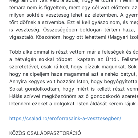
Régi álmom vált valóra azzal, hogy el tudtam menni 
témára nem is figyeltem, mert egy cél volt előttem: a
milyen sokféle veszteség lehet az életemben. A gyer
tőrt döfnek a szívembe. Ezt el kell gyászolnom, és me
is veszteség. Összeségében boldogan tértem haza, 
vigasztaló. Köszönöm, hogy ott lehettem! (Magyari Izo
Több alkalommal is részt vettem már a feleségek és é
a hétvégén sokkal többet kaptam az Úrtól. Felisme
szeretetével, csak rá kell, hogy bízzuk magunkat. So
hogy ne cipeljem haza magammal azt a nehéz batyut, a
Annyira kegyes volt hozzám Isten, hogy begyógyította 
Sokat gondolkodtam, hogy miért is kellett részt ve
Hálás szívvel megköszönöm az ő gondoskodó szereteté
letennem ezeket a dolgokat. Isten áldását kérem rájuk
https://csalad.ro/eroforrasaink-a-vesztesegben/
KÖZÖS CSALÁDPASZTORÁCIÓ