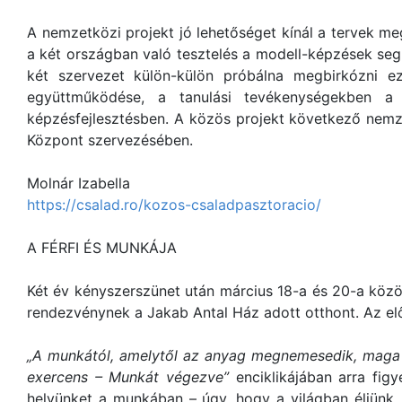
A nemzetközi projekt jó lehetőséget kínál a tervek m
a két országban való tesztelés a modell-képzések seg
két szervezet külön-külön próbálna megbirkózni ez
együttműködése, a tanulási tevékenységekben a 
képzésfejlesztésben. A közös projekt következő nemz
Központ szervezésében.
Molnár Izabella
https://csalad.ro/kozos-csaladpasztoracio/
A FÉRFI ÉS MUNKÁJA
Két év kényszerszünet után március 18-a és 20-a közö
rendezvénynek a Jakab Antal Ház adott otthont. Az elő
„A munkától, amelytől az anyag megnemesedik, maga 
exercens – Munkát végezve”
enciklikájában arra figy
helyünket a munkában – úgy, hogy a világban éljünk,