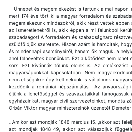
Ünnepet és megemlékezést is tartunk a mai napon, m
mert 174 éve tört ki a magyar forradalom és szabads
megemlékezünk mindazokról, akik részt vettek ebben 
az ismeretlenekről is, akik éppen a mi falunkból ker
szabadságot! A forradalom és szabadságharc résztvev
szülőföldjük szeretete. Hiszen azért is harcoltak, h
és mindennapi eseményeiről, hanem ők maguk, a helyiek
ahol felneveltek bennünket. Ezt a kötődést nem lehet e
sors. Ezt kívánnák tőlünk eleink is. Az emlékezést 
magyarságunkkal kapcsolatban. Nem magyarkodnunk
nemzetiségükre úgy kell nekünk is vállalnunk magyarsá
kezdődik a romániai népszámlálás. Az anyaországii
éljünk a lehetőséggel és szavazataikkal támogassuk 
egyházainkat, magyar civil szervezeteinket, mondta z
Orbán Viktor magyar miniszterelnök üzenetét Demeter St
„ Amikor azt mondják 1848 március 15. ,akkor azt fel
azt mondják 1848-49, akkor azt válaszoljuk függetl