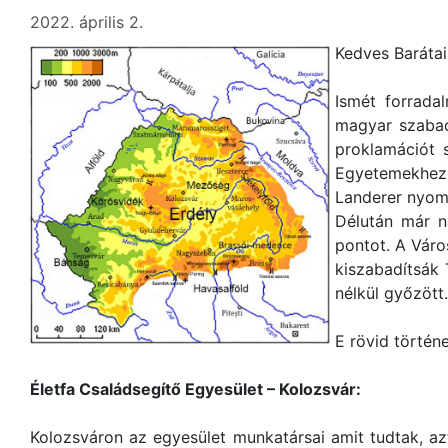
2022. április 2.
Kedves Barátai
Ismét forrada
magyar szabad
proklamációt s
Egyetemekhez,
Landerer nyomd
Délután már n
pontot. A Váro
kiszabadítsák 
nélkül győzött
E rövid történe
Életfa Családsegítő Egyesület – Kolozsvár:
Kolozsváron az egyesület munkatársai amit tudtak, azt