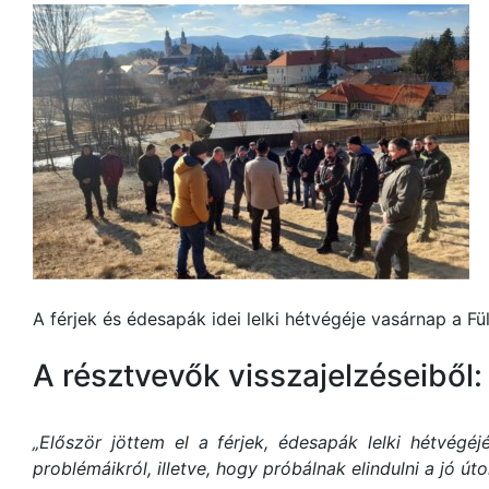
A férjek és édesapák idei lelki hétvégéje vasárnap a F
A résztvevők visszajelzéseiből:
„Először jöttem el a férjek, édesapák lelki hétvégéj
problémáikról, illetve, hogy próbálnak elindulni a jó úto