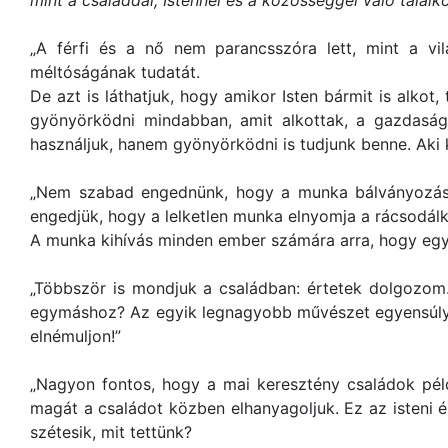
mint a családdal, Istennel és a közösséggel való találko
„A férfi és a nő nem parancsszóra lett, mint a vi
méltóságának tudatát.
De azt is láthatjuk, hogy amikor Isten bármit is alko
gyönyörködni mindabban, amit alkottak, a gazdasá
használjuk, hanem gyönyörködni is tudjunk benne. Aki ké
„Nem szabad engednünk, hogy a munka bálványozása 
engedjük, hogy a lelketlen munka elnyomja a rácsodál
A munka kihívás minden ember számára arra, hogy egy
„Többször is mondjuk a családban: értetek dolgozom. 
egymáshoz? Az egyik legnagyobb művészet egyensúlyba
elnémuljon!”
„Nagyon fontos, hogy a mai keresztény családok pél
magát a családot közben elhanyagoljuk. Ez az isteni é
szétesik, mit tettünk?