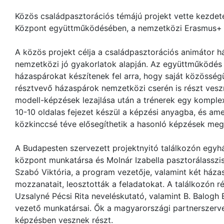
Közös családpasztorációs témájú projekt vette kezdeté
Központ együttműködésében, a nemzetközi Erasmus+ 
A közös projekt célja a családpasztorációs animátor 
nemzetközi jó gyakorlatok alapján. Az együttműködé
házaspárokat készítenek fel arra, hogy saját közösség
résztvevő házaspárok nemzetközi cserén is részt veszne
modell-képzések lezajlása után a trénerek egy komplex
10-10 oldalas fejezet készül a képzési anyagba, és am
közkinccsé téve elősegíthetik a hasonló képzések meg
A Budapesten szervezett projektnyitó találkozón egyh
központ munkatársa és Molnár Izabella pasztorálasszi
Szabó Viktória, a program vezetője, valamint két háza
mozzanatait, leosztották a feladatokat. A találkozón r
Uzsalyné Pécsi Rita neveléskutató, valamint B. Balogh
vezető munkatársai. Ők a magyarországi partnerszervez
képzésben vesznek részt.