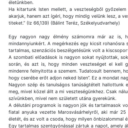
életünkben.
Ha kitartunk Isten mellett, a veszteségből győzele
akarjuk, hanem azt ígéri, hogy mindig velünk lesz, a ve
titeket.” (Iz 66,139) (Bálint Teréz, Székelyudvarhely)
Egy nagyon nagy élmény számomra már az is, hog
mindannyiunkért. A megérkezés egy kicsit rohanósra s
tartalmas, szenzációs beszélgetésünk volt a kiscsopo
A szombati előadások is nagyon sokat nyújtottak, sok
során, és azt is, hogy minden veszteséget el kell g
mindenre felnyitotta a szemem. Tudatosult bennem, hog
hogy cserébe erőt adjon neked Isten”. Ez a mondat nagyo
Nagyon szép és tanulságos tanúságtételt hallottunk e
meg, mivel közel állt a mi veszteségünkhez. Csak nál
szívünkben, mivel nem született utána gyerekünk.
A délutáni programok is nagyon jók és tartalmasok vol
fiatal anyuka vezette Marosvásárhelyről, aki már 
életét, és az volt a csoda, hogy milyen önbizalommal és
Egy tartalmas szentgyónással zártuk a napot, amely ált