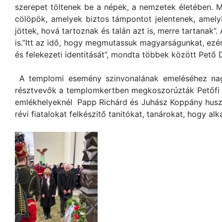
szerepet töltenek be a népek, a nemzetek életében.
cölöpök, amelyek biztos támpontot jelentenek, amel
jöttek, hová tartoznak és talán azt is, merre tartanak
is.”Itt az idő, hogy megmutassuk magyarságunkat, ezér
és felekezeti identitását”, mondta többek között Pető
A templomi esemény szinvonalának emeléséhez nagyb
résztvevők a templomkertben megkoszorúzták Petőfi 
emlékhelyeknél Papp Richárd és Juhász Koppány huszáro
révi fiatalokat felkészitő tanitókat, tanárokat, hogy 