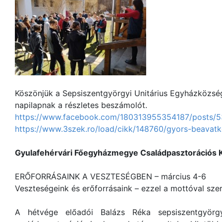
Köszönjük a Sepsiszentgyörgyi Unitárius Egyházközség
napilapnak a részletes beszámolót.
https://www.facebook.com/180313955354187/posts/
https://www.3szek.ro/load/cikk/148760/gyors-beavatk
Gyulafehérvári Főegyházmegye Családpasztorációs K
ERŐFORRÁSAINK A VESZTESÉGBEN – március 4-6
Veszteségeink és erőforrásaink – ezzel a mottóval sze
A hétvége előadói Balázs Réka sepsiszentgyörgyi