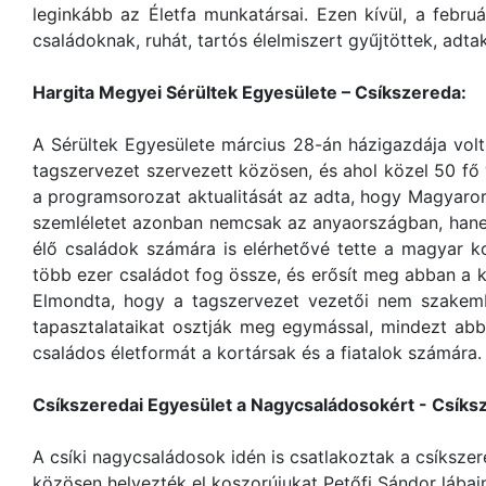
leginkább az Életfa munkatársai. Ezen kívül, a febru
családoknak, ruhát, tartós élelmiszert gyűjtöttek, adta
Hargita Megyei Sérültek Egyesülete – Csíkszereda:
A Sérültek Egyesülete március 28-án házigazdája vol
tagszervezet szervezett közösen, és ahol közel 50 f
a programsorozat aktualitását az adta, hogy Magyaror
szemléletet azonban nemcsak az anyaországban, hanem 
élő családok számára is elérhetővé tette a magyar k
több ezer családot fog össze, és erősít meg abban a 
Elmondta, hogy a tagszervezet vezetői nem szakem
tapasztalataikat osztják meg egymással, mindezt ab
családos életformát a kortársak és a fiatalok számára.
Csíkszeredai Egyesület a Nagycsaládosokért - Csíks
A csíki nagycsaládosok idén is csatlakoztak a csíksze
közösen helyezték el koszorújukat Petőfi Sándor lábain