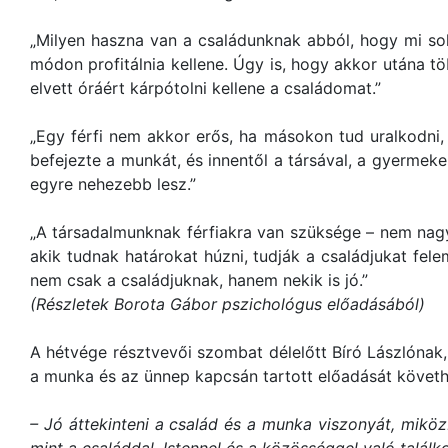
„Milyen haszna van a családunknak abból, hogy mi s
módon profitálnia kellene. Úgy is, hogy akkor utána 
elvett óráért kárpótolni kellene a családomat.”
„Egy férfi nem akkor erős, ha másokon tud uralkodni
befejezte a munkát, és innentől a társával, a gyermekei
egyre nehezebb lesz.”
„A társadalmunknak férfiakra van szüksége – nem nagyr
akik tudnak határokat húzni, tudják a családjukat fel
nem csak a családjuknak, hanem nekik is jó.”
(Részletek Borota Gábor pszichológus előadásából)
A hétvége résztvevői szombat délelőtt Bíró Lászlónak
a munka és az ünnep kapcsán tartott előadását követhett
– Jó áttekinteni a család és a munka viszonyát, miköz