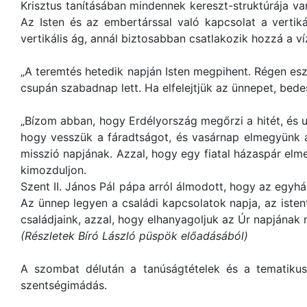
Krisztus tanításában mindennek kereszt-struktúrája va
Az Isten és az embertárssal való kapcsolat a vertiká
vertikális ág, annál biztosabban csatlakozik hozzá a víz
„A teremtés hetedik napján Isten megpihent. Régen es
csupán szabadnap lett. Ha elfelejtjük az ünnepet, bede
„Bízom abban, hogy Erdélyország megőrzi a hitét, és u
hogy vesszük a fáradtságot, és vasárnap elmegyünk 
misszió napjának. Azzal, hogy egy fiatal házaspár elm
kimozduljon.
Szent II. János Pál pápa arról álmodott, hogy az egy
Az ünnep legyen a családi kapcsolatok napja, az isten
családjaink, azzal, hogy elhanyagoljuk az Úr napjának
(Részletek Bíró László püspök előadásából)
A szombat délután a tanúságtételek és a tematikus
szentségimádás.