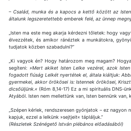
– Család, munka és a kapocs a kettő között az Isten
általunk legszeretettebb emberek felé, az ünnep megny
„Isten ma este meg akarja kérdezni tőletek: hogy vag
élvezzétek, és amikor ránéztek a munkátokra, gyöny
tudjatok közben szabadulni?”
„Ki vagyok én? Hogy határozom meg magam? Hogyan 
segíteni:
»Mert akiket Isten Lelke vezérel, azok Iste
fogadott fiúság Lelkét nyertétek el, általa kiáltjuk: 
gyermekei, akkor örökösei is: Istennek örökösei, Kris
dicsőüljünk.«
(Róm 8,14-17) Ez a mi spirituális DNS-ün
Atyából. Isten nem mellettünk van, Isten bennünk van, 
„Szépen kérlek, rendszeresen gyónjatok – ez nagyon n
kapjuk, ezzel a lelkünk »sejtjeit« tápláljuk.”
(Részletek Szénégető István plébános előadásából)