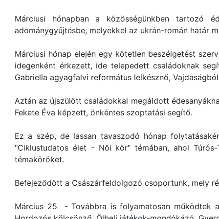
Márciusi hónapban a közösségünkben tartozó éde
adománygyűjtésbe, melyekkel az ukrán-román határ me
Márciusi hónap elején egy kötetlen beszélgetést szerv
idegenként érkezett, ide telepedett családoknak seg
Gabriella agyagfalvi református lelkésznő, Vajdaságbó
Aztán az újszülött családokkal megáldott édesanyákna
Fekete Éva képzett, önkéntes szoptatási segítő.
Ez a szép, de lassan tavaszodó hónap folytatásakén
"Ciklustudatos élet - Női kör" témában, ahol Túrós-
témaköröket.
Befejeződött a Császárfeldolgozó csoportunk, mely ré
Március 25 - Továbbra is folyamatosan működtek 
Hordozós kölcsönző, Ölbeli játékok-mondókázó, Gyerm