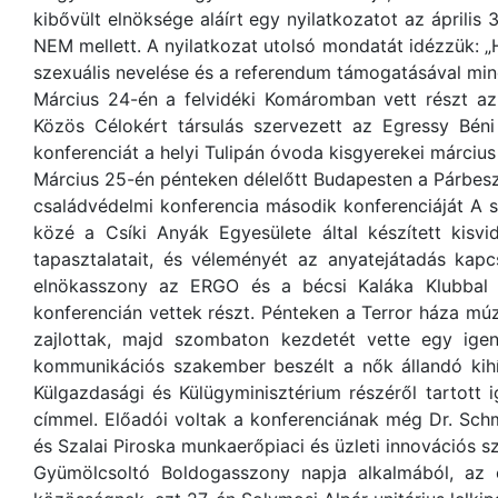
kibővült elnöksége aláírt egy nyilatkozatot az április 3
NEM mellett. A nyilatkozat utolsó mondatát idézzük: 
szexuális nevelése és a referendum támogatásával min
Március 24-én a felvidéki Komáromban vett részt az
Közös Célokért társulás szervezett az Egressy Béni
konferenciát a helyi Tulipán óvoda kisgyerekei március
Március 25-én pénteken délelőtt Budapesten a Párbe
családvédelmi konferencia második konferenciáját A s
közé a Csíki Anyák Egyesülete által készített kisv
tapasztalatait, és véleményét az anyatejátadás kap
elnökasszony az ERGO és a bécsi Kaláka Klubbal
konferencián vettek részt. Pénteken a Terror háza m
zajlottak, majd szombaton kezdetét vette egy igen
kommunikációs szakember beszélt a nők állandó kihívá
Külgazdasági és Külügyminisztérium részéről tartott
címmel. Előadói voltak a konferenciának még Dr. Schm
és Szalai Piroska munkaerőpiaci és üzleti innovációs sz
Gyümölcsoltó Boldogasszony napja alkalmából, az e