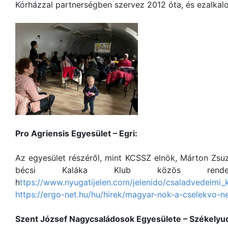
Kórházzal partnerségben szervez 2012 óta, és ezalkalo
Pro Agriensis Egyesület – Egri:
Az egyesület részéről, mint KCSSZ elnök, Márton Zsuz
bécsi Kaláka Klub közös rende
h
ttps://www.nyugatijelen.com/jelenido/csaladvedelm
https://ergo-net.hu/hu/hirek/magyar-nok-a-cselekvo-
Szent József Nagycsaládosok Egyesülete – Székelyud