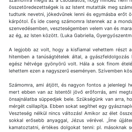
számomra mégis az a csodálatos, hogy mindez nem hú
összetöredezettségek is az Istent mutatták meg számo
tudtunk nevetni, jókedvűnek lenni és egymásba erőt ön
kárpótol. És ide cseng számomra Istennek az a mond
szenvedésemben, veszteségemben velem van és marad.
az ég, az Isten között. (Luka Gabriella, Gyergyószentm
A legjobb az volt, hogy a kisfiamal vehettem részt
hitemben a tanúságtételek által, a gyászfeldolgozás
egész hétvége gyönyörű volt. Hála a sok finom étel
lehettem ezen a nagyszerű eseményen. Szívemben köszö
Számomra, ami átjött, és nagyon fontos a jelenlegi 
mert ebben van az Istentől jövő erőforrás, ami meg
önsajnálatba süppedjek bele. Szükségünk van arra, h
mérgét csillapítja. Ebben sokat segíthet egy gyásznapl
Veszteség nélkül nincs változás! Amikor az élet össz
sokkal erősebb anyaggal, Jézus vérével. „Íme újjáte
kamatoztatni, értékes dolgokat tenni: pl. másoknak se