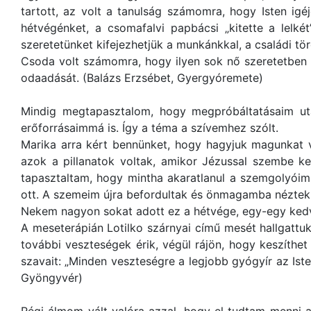
tartott, az volt a tanulság számomra, hogy Isten igé
hétvégénket, a csomafalvi papbácsi „kitette a lelkét
szeretetünket kifejezhetjük a munkánkkal, a családi tö
Csoda volt számomra, hogy ilyen sok nő szeretetben 
odaadását. (Balázs Erzsébet, Gyergyóremete)
Mindig megtapasztalom, hogy megpróbáltatásaim utá
erőforrásaimmá is. Így a téma a szívemhez szólt.
Marika arra kért bennünket, hogy hagyjuk magunkat v
azok a pillanatok voltak, amikor Jézussal szembe ke
tapasztaltam, hogy mintha akaratlanul a szemgolyóim 
ott. A szemeim újra befordultak és önmagamba néztek
Nekem nagyon sokat adott ez a hétvége, egy-egy kedves 
A meseterápián Lotilko szárnyai című mesét hallgattu
további veszteségek érik, végül rájön, hogy keszíthet
szavait: „Minden veszteségre a legjobb gyógyír az Iste
Gyöngyvér)