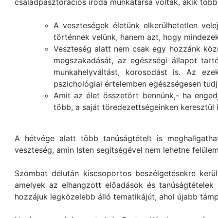
családpasztorációs iroda munkatársa voltak, akik több
A veszteségek életünk elkerülhetetlen ve
történnek velünk, hanem azt, hogy mindezek
Veszteség alatt nem csak egy hozzánk közel
megszakadását, az egészségi állapot tart
munkahelyváltást, korosodást is. Az eze
pszichológiai értelemben egészségesen tudj
Amit az élet összetört bennünk,- ha engedj
több, a saját töredezettségeinken keresztül 
A hétvége alatt több tanúságtételt is meghallgath
veszteség, amin Isten segítségével nem lehetne felülem
Szombat délután kiscsoportos beszélgetésekre kerül
amelyek az elhangzott előadások és tanúságtételek k
hozzájuk legközelebb álló tematikájút, ahol újabb tám