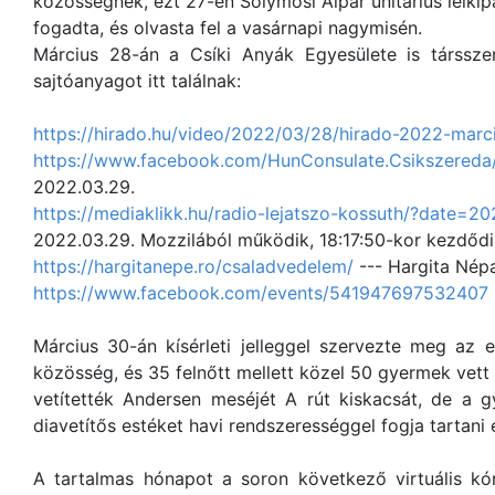
közösségnek, ezt 27-én Solymosi Alpár unitárius lelki
fogadta, és olvasta fel a vasárnapi nagymisén.
Március 28-án a Csíki Anyák Egyesülete is társsze
sajtóanyagot itt találnak:
https://hirado.hu/video/2022/03/28/hirado-2022-marc
https://www.facebook.com/HunConsulate.Csikszered
2022.03.29.
https://mediaklikk.hu/radio-lejatszo-kossuth/?date
2022.03.29. Mozzilából működik, 18:17:50-kor kezdődik, 
https://hargitanepe.ro/csaladvedelem/
--- Hargita Népa
https://www.facebook.com/events/541947697532407
Március 30-án kísérleti jelleggel szervezte meg az e
közösség, és 35 felnőtt mellett közel 50 gyermek vett 
vetítették Andersen meséjét A rút kiskacsát, de a 
diavetítős estéket havi rendszerességgel fogja tartani
A tartalmas hónapot a soron következő virtuális kó