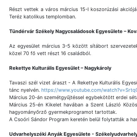
Részt vettek a város március 15-I koszorúzási akciój
Teréz katolikus templomban.
Tündérvár Székely Nagycsaládosok Egyesülete – Ko
Az egyesület március 3-5 között sítábort szervezete
közel 70 fő vett részt 16 családból.
Rekettye Kulturális Egyesület – Nagykároly
Tavaszi szél vizet áraszt - A Rekettye Kulturális Eg
tánc nyelvén.
https://www.youtube.com/watch?v=Srt
Március 20-án szemétgyűjtéssel egybekötött erdei sét
Március 25-én Kikelet havában a Szent László Közö
hagyományőrző gyermekprogramot tartottak.
A Csoóri Sándor Program keretén belül folytatták a han
Udvarhelyszéki Anyák Egyesülete - Székelyudvarhel