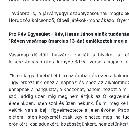
Továbbra is, a járványügyi szabályzásoknak megfe
Hordozós kölcsönző, Ölbeli játékok-mondókázó, Gyerm
Pro Rév Egyesület – Rév, Hasas János elnök tudósítás
“Réven vasárnap (március 13-án) emlékeztek meg
a
Vasárnap délelőtt huszárok várták a hiveket a r
lelkész Jónás próféta könyve 3:1-5 versei alapján szó
“Isten kegyelméből ebben az órában és ezen alkalmon 
“úgy érkeztünk ehez a naphoz és ehez az alkalomhoz
ünnepnek a hangulata, a köszönet, hanem hozott a mi 
szól, addig üzen mig meg nem értjük az Ő kegyelmé
életeinkben. Isten szól és üzen nekünk. És mi meg kel
velünk van a baj”, figyelmeztette a jelenlévőket P
életem. Isten kegyemét csak úgy élheted meg, ha tud
erőnkért, családunkért, közösségünkért, nemzetünkért”