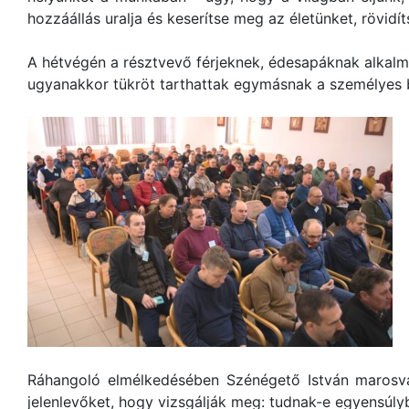
hozzáállás uralja és keserítse meg az életünket, rövidí
A hétvégén a résztvevő férjeknek, édesapáknak alkalm
ugyanakkor tükröt tarthattak egymásnak a személyes b
Ráhangoló elmélkedésében Szénégető István marosvás
jelenlevőket, hogy vizsgálják meg: tudnak-e egyensúl