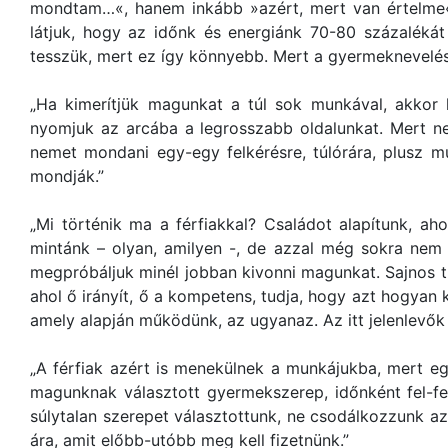
mondtam…«, hanem inkább »azért, mert van értelme«.
látjuk, hogy az időnk és energiánk 70-80 százalékát 
tesszük, mert ez így könnyebb. Mert a gyermeknevelé
„Ha kimerítjük magunkat a túl sok munkával, akkor 
nyomjuk az arcába a legrosszabb oldalunkat. Mert 
nemet mondani egy-egy felkérésre, túlórára, plusz 
mondják.”
„Mi történik ma a férfiakkal? Családot alapítunk, ah
mintánk – olyan, amilyen -, de azzal még sokra nem
megpróbáljuk minél jobban kivonni magunkat. Sajnos tí
ahol ő irányít, ő a kompetens, tudja, hogy azt hogyan 
amely alapján működünk, az ugyanaz. Az itt jelenlevők 
„A férfiak azért is menekülnek a munkájukba, mert eg
magunknak választott gyermekszerep, időnként fel-
súlytalan szerepet választottunk, ne csodálkozzunk az
ára, amit előbb-utóbb meg kell fizetnünk.”