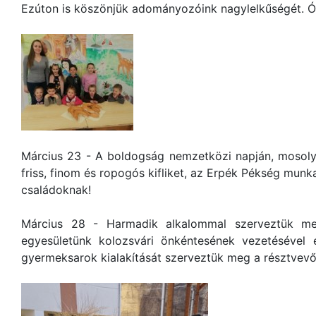
Ezúton is köszönjük adományozóink nagylelkűségét. Óv
Március 23 - A boldogság nemzetközi napján, mosolyt 
friss, finom és ropogós kifliket, az Erpék Pékség munka
családoknak!
Március 28 - Harmadik alkalommal szerveztük me
egyesületünk kolozsvári önkéntesének vezetésével 
gyermeksarok kialakítását szerveztük meg a résztvevő