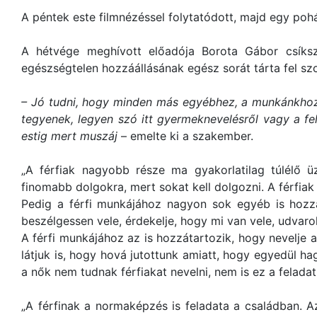
A péntek este filmnézéssel folytatódott, majd egy pohá
A hétvége meghívott előadója Borota Gábor csíksze
egészségtelen hozzáállásának egész sorát tárta fel sz
– Jó tudni, hogy minden más egyébhez, a munkánkhoz i
tegyenek, legyen szó itt gyermeknevelésről vagy a fel
estig mert muszáj
– emelte ki a szakember.
„A férfiak nagyobb része ma gyakorlatilag túlélő ü
finomabb dolgokra, mert sokat kell dolgozni. A férfia
Pedig a férfi munkájához nagyon sok egyéb is hozzát
beszélgessen vele, érdekelje, hogy mi van vele, udvarol
A férfi munkájához az is hozzátartozik, hogy nevelje 
látjuk is, hogy hová jutottunk amiatt, hogy egyedül h
a nők nem tudnak férfiakat nevelni, nem is ez a feladat
„A férfinak a normaképzés is feladata a családban. A