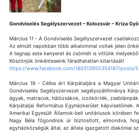
Gondviselés Segélyszervezet – Kolozsvár – Kriza Gyö
Március 11 - A Gondviselés Segélyszervezet csatlakoz
Az elmúlt napokban több alkalommal voltak jelen önké
A tegnap este kenyeret és zsömlét is vittünk melyekbő
Köszönjük önkénteseink fáradhatatlan kitartását!
https://www.facebook.com/180313955354187/posts/
Március 19 - Célba ért Kárpátaljára a Magyar Unitár
Gondviselés Segélyszervezet segélyszállítmánya Kárpá
ágyak, matracok, hálózsákok, izzókörték, zseblámpák,
Kárpátaljai Református Egyházkerület képviselőinek. 
Amerikai Egyesült Államok-beli unitáriusok körében f
Nagy Béla főgondnok úr biztosított, elmondva, hog
egyházközségük által, az általa igazgatott diakóniai sz