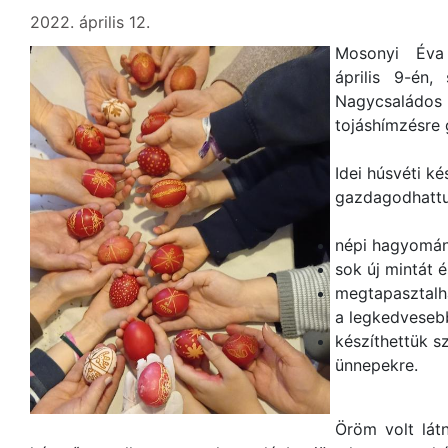
2022. április 12.
Mosonyi Éva 
április 9-én
Nagycsaládo
tojáshímzésre 
Idei húsvéti k
gazdagodhattu
népi hagyomán
sok új mintát é
megtapasztalha
a legkedveseb
készíthettük s
ünnepekre.
Öröm volt látn