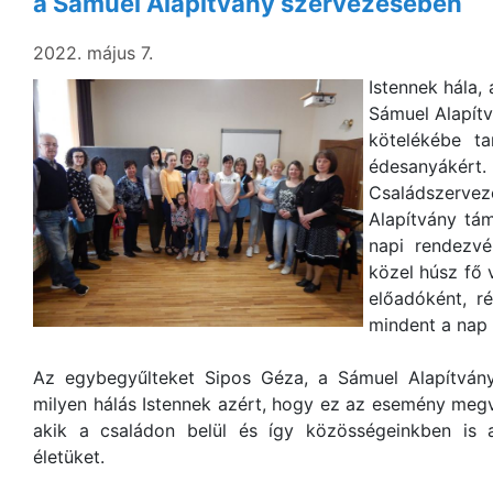
a Sámuel Alapítvány szervezésében
2022. május 7.
Istennek hála, 
Sámuel Alapítv
kötelékébe ta
édesanyákért.
Családszerv
Alapítvány tá
napi rendezv
közel húsz fő 
előadóként, r
mindent a nap 
Az egybegyűlteket Sipos Géza, a Sámuel Alapítvány
milyen hálás Istennek azért, hogy ez az esemény megv
akik a családon belül és így közösségeinkben is 
életüket.