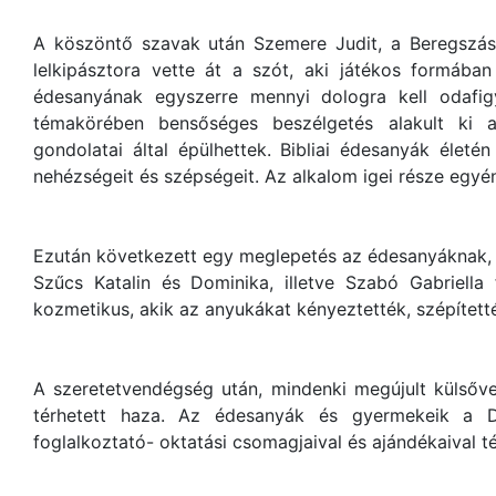
A köszöntő szavak után Szemere Judit, a Beregszás
lelkipásztora vette át a szót, aki játékos formában
édesanyának egyszerre mennyi dologra kell odafig
témakörében bensőséges beszélgetés alakult ki 
gondolatai által épülhettek. Bibliai édesanyák életé
nehézségeit és szépségeit. Az alkalom igei része egyé
Ezután következett egy meglepetés az édesanyáknak, 
Szűcs Katalin és Dominika, illetve Szabó Gabriella 
kozmetikus, akik az anyukákat kényeztették, szépítet
A szeretetvendégség után, mindenki megújult külsővel,
térhetett haza. Az édesanyák és gyermekeik a D
foglalkoztató- oktatási csomagjaival és ajándékaival t