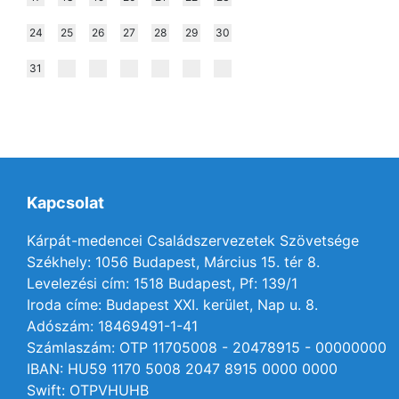
24
25
26
27
28
29
30
31
Kapcsolat
Kárpát-medencei Családszervezetek Szövetsége
Székhely: 1056 Budapest, Március 15. tér 8.
Levelezési cím: 1518 Budapest, Pf: 139/1
Iroda címe: Budapest XXI. kerület, Nap u. 8.
Adószám: 18469491-1-41
Számlaszám: OTP 11705008 - 20478915 - 00000000
IBAN: HU59 1170 5008 2047 8915 0000 0000
Swift: OTPVHUHB