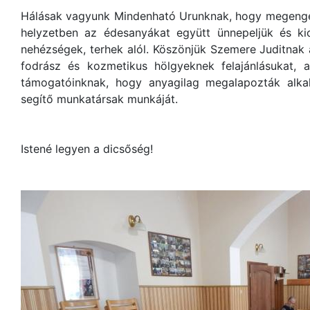
Hálásak vagyunk Mindenható Urunknak, hogy megeng
helyzetben az édesanyákat együtt ünnepeljük és ki
nehézségek, terhek alól. Köszönjük Szemere Juditnak a
fodrász és kozmetikus hölgyeknek felajánlásukat, a
támogatóinknak, hogy anyagilag megalapozták alka
segítő munkatársak munkáját.
Istené legyen a dicsőség!