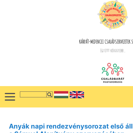
KÁRPÁT-MEDENCEI CSALÁDSZERVEZETEK S
Együtt könnyebb...
Anyák napi rendezvénysorozat első á