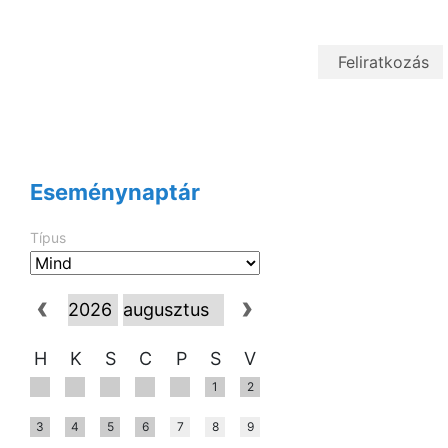
Eseménynaptár
Típus
H
K
S
C
P
S
V
1
2
3
4
5
6
7
8
9