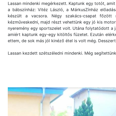
Lassan mindenki megérkezett. Kaptunk egy totót, amit k
a bábszínház: Vitéz László, a MárkusZínház előad
készült a vacsora. Négy szakács-csapat főzött 
kézműveskedni, majd részt vehettünk egy jó kis motor
nyeremény egy sportszelet volt. Utána folytatódott a j
amiért kaptunk egy-egy kitöltős füzetet. Ezután elérke
ettem, de sok más jól kinéző étel is volt még. Desszer
Lassan kezdett szétszéledni mindenki. Még segítettünk