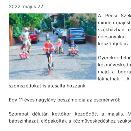
2022. május 22.
A Pécsi Szék
minden májusb
székházban é
édesanyákat
köszöntjük az ú
Gyerekek-f
kézműveskedh
majd a bográ
lakhatnak.
szomszédokat is átcsalta hozzánk.
Egy 11 éves nagylány beszámolója az eseményről:
Szombat délután kettőkor kezdődött a majális. Min
bábszínházat, előpakolták a kézműveskedéshez szüks