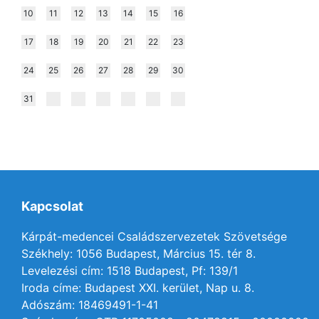
10
11
12
13
14
15
16
17
18
19
20
21
22
23
24
25
26
27
28
29
30
31
Kapcsolat
Kárpát-medencei Családszervezetek Szövetsége
Székhely: 1056 Budapest, Március 15. tér 8.
Levelezési cím: 1518 Budapest, Pf: 139/1
Iroda címe: Budapest XXI. kerület, Nap u. 8.
Adószám: 18469491-1-41