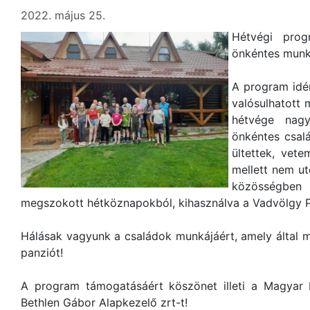
2022. május 25.
Hétvégi prog
önkéntes munk
A program idé
valósulhatott 
hétvége nagy
önkéntes csalá
ültettek, vet
mellett nem ut
közösségben 
megszokott hétköznapokból, kihasználva a Vadvölgy P
Hálásak vagyunk a családok munkájáért, amely által 
panziót!
A program támogatásáért köszönet illeti a Magyar K
Bethlen Gábor Alapkezelő zrt-t!