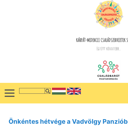
KÁRPÁT-MEDENCEI CSALÁDSZERVEZETEK S
Együtt könnyebb...
Önkéntes hétvége a Vadvölgy Panzió