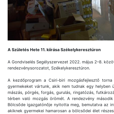
A Születés Hete 11. kiírása Székelykeresztúron
A Gondviselés Segélyszervezet 2022. május 2–8. közöt
rendezvénysorozatot, Székelykeresztúron.
A kezdőprogram a Csiri-biri mozgásfejlesztő torna 
gyermekeket vártunk, akik nem tudnak egy helyben ül
mászás, pörgés, forgás, gurulás, ringatózás, futkároz
térben való mozgás örömét. A rendezvény második n
Bölcsőde igazgatónője nyitotta meg, bemutatva az i
akiknek gyermekei hamarosan a bölcsődei élet részes