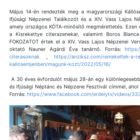
Május 14-én rendezték meg a magyarországi Kállós
Ifjúsági Népzenei Találkozót és a XIV. Vass Lajos Né
amely országos KÓTA-minősítő megmérettetés. Ezen e
a Kisrekettye citerazenekar, valamint Boros Bian
FOKOZATOT értek el a XIV. Vass Lajos Népzenei Vers
oktató Nauner Agárdi Éva tanárnő. Forrás:
https:
citerasoknak
,
https://anziksz.com/remekeltek-a-rek
kallosemjenben/magunk-kozt/2022/05/16/
A 30 éves évfordulót május 28-án egy különlegesebb
és Ifjúsági Néptánc és Népzene Fesztivál címmel, ahol
Forrás:
https://www.facebook.com/erdelytv/videos/3