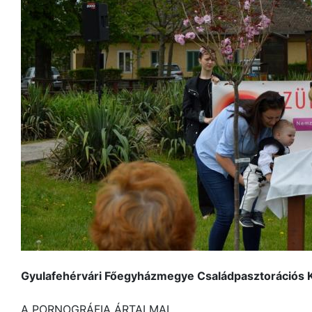
Gyulafehérvári Főegyházmegye Családpasztorációs K
A PORNOGRÁFIA ÁRTALMAI