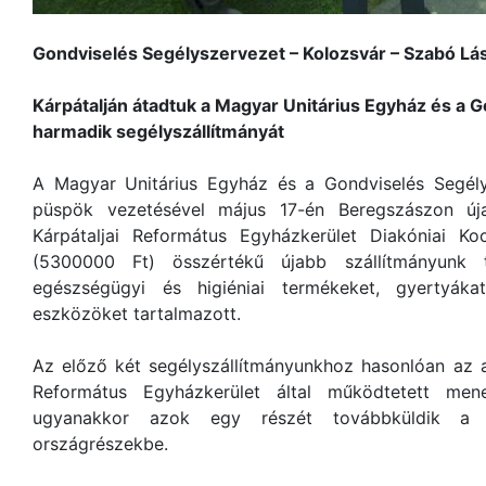
Gondviselés Segélyszervezet – Kolozsvár – Szabó Lá
Kárpátalján átadtuk a Magyar Unitárius Egyház és a 
harmadik segélyszállítmányát
A Magyar Unitárius Egyház és a Gondviselés Segélys
püspök vezetésével május 17-én Beregszászon úja
Kárpátaljai Református Egyházkerület Diakóniai Ko
(5300000 Ft) összértékű újabb szállítmányunk ta
egészségügyi és higiéniai termékeket, gyertyá
eszközöket tartalmazott.
Az előző két segélyszállítmányunkhoz hasonlóan az 
Református Egyházkerület által működtetett menek
ugyanakkor azok egy részét továbbküldik a há
országrészekbe.