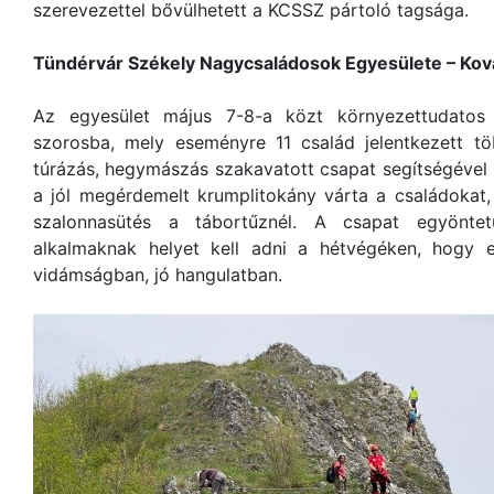
szerevezettel bővülhetett a KCSSZ pártoló tagsága.
Tündérvár Székely Nagycsaládosok Egyesülete – Ko
Az egyesület május 7-8-a közt környezettudatos 
szorosba, mely eseményre 11 család jelentkezett t
túrázás, hegymászás szakavatott csapat segítségével
a jól megérdemelt krumplitokány várta a családokat
szalonnasütés a tábortűznél. A csapat egyöntet
alkalmaknak helyet kell adni a hétvégéken, hogy 
vidámságban, jó hangulatban.