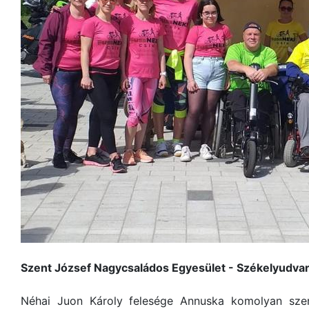
Szent József Nagycsaládos Egyesület - Székelyudva
Néhai Juon Károly felesége Annuska komolyan szerv