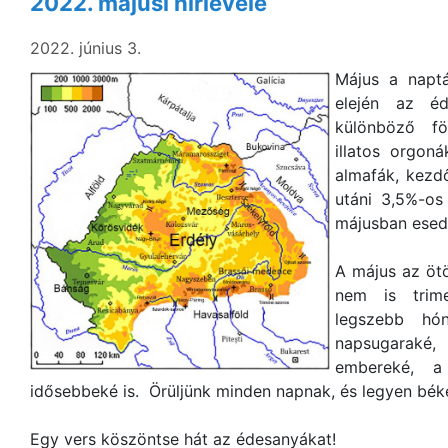
2022. májusi hírlevele
2022. június 3.
Május a naptá
elején az éd
különböző fö
illatos orgon
almafák, kezd
utáni 3,5%-os 
májusban esed
A május az ötö
nem is trim
legszebb hón
napsugaraké,
embereké, a
idősebbeké is. Örüljünk minden napnak, és legyen bék
Egy vers köszöntse hát az édesanyákat!