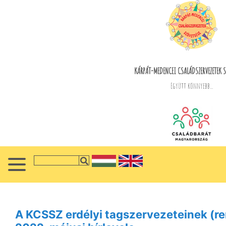
KÁRPÁT-MEDENCEI CSALÁDSZERVEZETEK S
Együtt könnyebb...
A KCSSZ erdélyi tagszervezeteinek (re