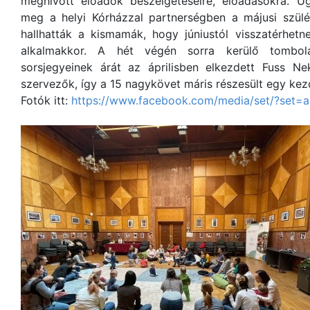
meghívott előadók beszélgetéseire, előadásokra. U
meg a helyi Kórházzal partnerségben a májusi szülés
hallhatták a kismamák, hogy júniustól visszatérhet
alkalmakkor. A hét végén sorra kerülő tombola
sorsjegyeinek árát az áprilisben elkezdett Fuss Ne
szervezők, így a 15 nagykövet máris részesült egy ke
Fotók itt:
https://www.facebook.com/media/set/?set