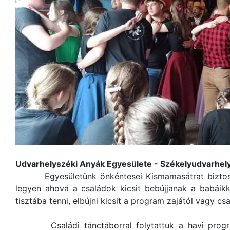
Udvarhelyszéki Anyák Egyesülete - Székelyudvarhel
Egyesületünk önkéntesei Kismamasátrat biztosítot
legyen ahová a családok kicsit bebújjanak a babáikk
tisztába tenni, elbújni kicsit a program zajától vagy csa
Családi tánctáborral folytattuk a havi progra