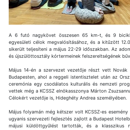
A 6 futó nagykövet összesen 65 km-t, és 9 bicikl
egyesületi célok megvalósításához, és a kitűzött 12.0
sikerült teljesíteni a május 22-29 időszakban. Az ado
és újszülöttosztály kórtermeinek felszereltségének bű
Május 14-én a szervezet vezetője részt vett Novák K
Budapesten, ahol a reggeli istentisztelet után az Orsz
ceremónia egy csodálatos kulturális és nemzeti pro
vettek még a KCSSZ elnökasszonya Márton Zsuzsanna 
Célokért vezetője is, Hideghéty Andrea személyében.
Május folyamán még kétszer volt KCSSZ-es esemény 
ugyanis szervezeti fejlesztés zajlott a Budapest Hote
májusi küldöttgyűlést tartották, és a klasszikus 