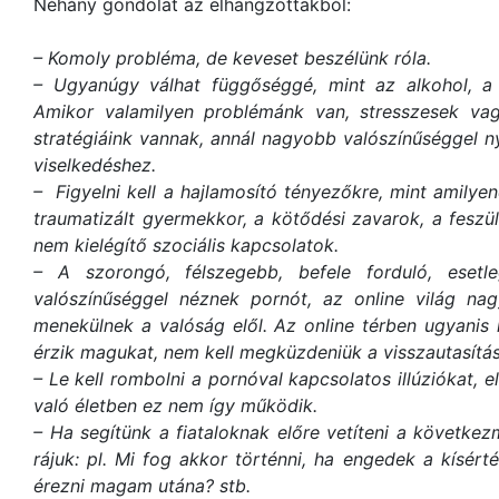
Néhány gondolat az elhangzottakból:
– Komoly probléma, de keveset beszélünk róla.
– Ugyanúgy válhat függőséggé, mint az alkohol, a
Amikor valamilyen problémánk van, stresszesek va
stratégiáink vannak, annál nagyobb valószínűséggel 
viselkedéshez.
– Figyelni kell a hajlamosító tényezőkre, mint amilyen
traumatizált gyermekkor, a kötődési zavarok, a feszült
nem kielégítő szociális kapcsolatok.
– A szorongó, félszegebb, befele forduló, eset
valószínűséggel néznek pornót, az online világ na
menekülnek a valóság elől. Az online térben ugyanis 
érzik magukat, nem kell megküzdeniük a visszautasítás
– Le kell rombolni a pornóval kapcsolatos illúziókat, 
való életben ez nem így működik.
– Ha segítünk a fiataloknak előre vetíteni a következ
rájuk: pl. Mi fog akkor történni, ha engedek a kísé
érezni magam utána? stb.