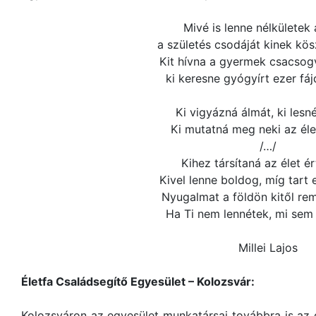
Mivé is lenne nélkületek 
a születés csodáját kinek k
Kit hívna a gyermek csacsog
ki keresne gyógyírt ezer fá
Ki vigyázná álmát, ki lesné
Ki mutatná meg neki az éle
/…/
Kihez társítaná az élet é
Kivel lenne boldog, míg tart 
Nyugalmat a földön kitől re
Ha Ti nem lennétek, mi sem 
Millei Lajos
Életfa Családsegítő Egyesület – Kolozsvár:
Kolozsváron az egyesület munkatársai továbbra is az 