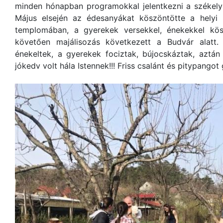
minden hónapban programokkal jelentkezni a székely
Május elsején az édesanyákat köszöntötte a helyi 
templomában, a gyerekek versekkel, énekekkel kös
követően majálisozás következett a Budvár alatt.
énekeltek, a gyerekek fociztak, bújocskáztak, aztán 
jókedv volt hála Istennek!!! Friss csalánt és pitypangot 