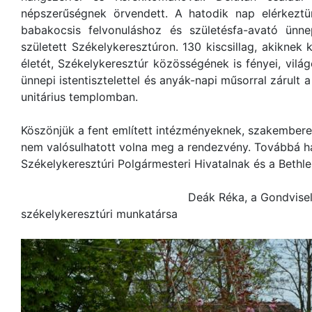
népszerűségnek örvendett. A hatodik nap elérkezt
babakocsis felvonuláshoz és születésfa-avató ünn
született Székelykeresztúron. 130 kiscsillag, akiknek 
életét, Székelykeresztúr közösségének is fényei, vilá
ünnepi istentisztelettel és anyák-napi műsorral zárult a
unitárius templomban.
Köszönjük a fent említett intézményeknek, szakembere
nem valósulhatott volna meg a rendezvény. Továbbá h
Székelykeresztúri Polgármesteri Hivatalnak és a Bethl
Deák Réka, a Gondviselés Segé
székelykeresztúri munkatársa