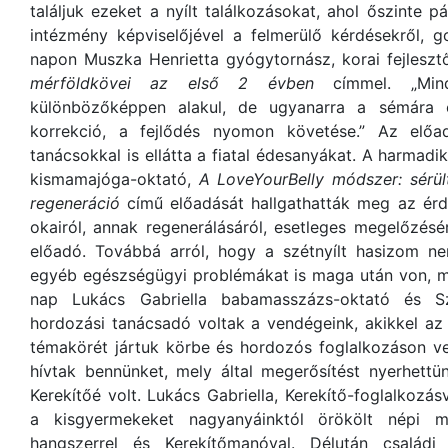
találjuk ezeket a nyílt találkozásokat, ahol őszinte 
intézmény képviselőjével a felmerülő kérdésekről, 
napon Muszka Henrietta gyógytornász, korai fejlesztő
mérföldkövei az első 2 évben
címmel. „Mind
különbözőképpen alakul, de ugyanarra a sémára ép
korrekció, a fejlődés nyomon követése.” Az előa
tanácsokkal is ellátta a fiatal édesanyákat. A harma
kismamajóga-oktató,
A LoveYourBelly módszer: sérül
regeneráció
című előadását hallgathatták meg az érde
okairól, annak regenerálásáról, esetleges megelőzésér
előadó. Továbbá arról, hogy a szétnyílt hasizom n
egyéb egészségügyi problémákat is maga után von, me
nap Lukács Gabriella babamasszázs-oktató és S
hordozási tanácsadó voltak a vendégeink, akikkel a
témakörét jártuk körbe és hordozós foglalkozáson v
hívtak bennünket, mely által megerősítést nyerhett
Kerekítőé volt. Lukács Gabriella, Kerekítő-foglalkozá
a kisgyermekeket nagyanyáinktól örökölt népi 
hangszerrel és Kerekítőmanóval. Délután családi