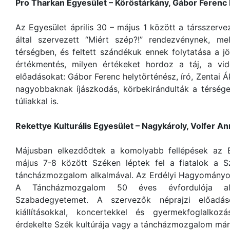
Pro Tharkan Egyesület – Köröstárkány, Gábor Ferenc
Az Egyesület április 30 – május 1 között a társszerv
által szervezett “Miért szép?!” rendezvénynek, m
térségben, és feltett szándékuk ennek folytatása a 
értékmentés, milyen értékeket hordoz a táj, a vi
előadásokat: Gábor Ferenc helytörténész, író, Zentai Á
nagyobbaknak íjászkodás, körbekirándulták a térsége
túliakkal is.
Rekettye Kulturális Egyesület – Nagykároly, Volfer A
Májusban elkezdődtek a komolyabb fellépések az E
május 7-8 között Széken léptek fel a fiatalok a
táncházmozgalom alkalmával. Az Erdélyi Hagyományok
A Táncházmozgalom 50 éves évfordulója al
Szabadegyetemet. A szervezők néprajzi előadások
kiállításokkal, koncertekkel és gyermekfoglalkoz
érdekelte Szék kultúrája vagy a táncházmozgalom má