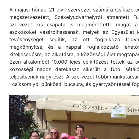
A májusi hónap 21 civil szervezet számára Csíkszer
megszervezetett, Székelyudvarhelyről átmentett F
szervezet kis csapata is megmérettette magát 
eszközöket vásárolhassanak, melyek az Egyesület 
tevékenységét segítik, az ott foglalkozó fogy
megkönnyítse, és a nappali foglalkoztató lehető
kiteljesedésre, az alkotásra, a közösségi élet megtapasz
Ezen alkalomból 10.000 lejes célkitűzést tettek az e
közösségi napon derekasan sikerült a futó, sétál
teljesítsenek nagyrészt. A szervezet többi munkatársai
i csíksomlyói pünkösdi búcsúra, és gyertyaöntéssel fog