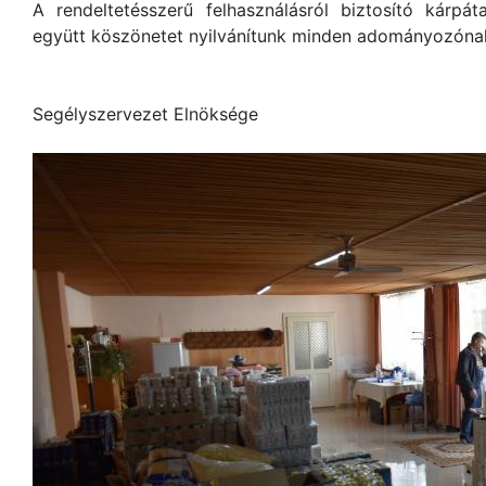
A rendeltetésszerű felhasználásról biztosító kárpát
együtt köszönetet nyilvánítunk minden adományozóna
Gondvis
Segélyszervezet Elnöksége