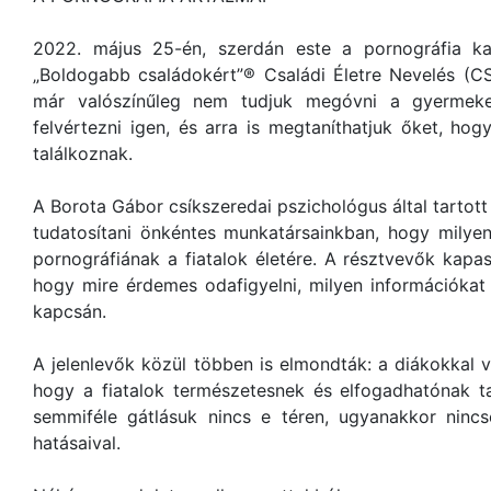
2022. május 25-én, szerdán este a pornográfia ka
„Boldogabb családokért”® Családi Életre Nevelés (C
már valószínűleg nem tudjuk megóvni a gyermekei
felvértezni igen, és arra is megtaníthatjuk őket, hog
találkoznak.
A Borota Gábor csíkszeredai pszichológus által tartott
tudatosítani önkéntes munkatársainkban, hogy milyen
pornográfiának a fiatalok életére. A résztvevők kap
hogy mire érdemes odafigyelni, milyen információka
kapcsán.
A jelenlevők közül többen is elmondták: a diákokkal v
hogy a fiatalok természetesnek és elfogadhatónak ta
semmiféle gátlásuk nincs e téren, ugyanakkor nincs
hatásaival.