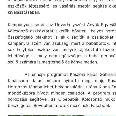
eszközök létezéséről és vásárlás esetén segítse ő
kiválasztásában.
Kampányunk során, az Udvarhelyszéki Anyák Egyesül
Kölcsönző eszköztárát sikerült bővíteni, helyes ho
összefoglaló plakátot is, akik segítik a családokat
kampányra azért van szükség, mert a bababoltok, in
sok helytelen eszköz van, melyek tájékoztató füzete
lehetősége is, mely nem egészséges a baba gerincé
szülő számára is megterhelő és kényelmetlen.
Az ünnepi programot Kászoni Fejős Gabriella r
tanácsadó dalos műsora nyitotta meg, majd Rusz
Hordozós táncba lehet bekapcsolódni, utána Kinda Em
mondókázóra hívott minden családot. A program zá
hordozási segítővel, az Ölbebabák Kölcsönző működ
beszélgetés. Bővebben a fotók mesélnek: Facebook