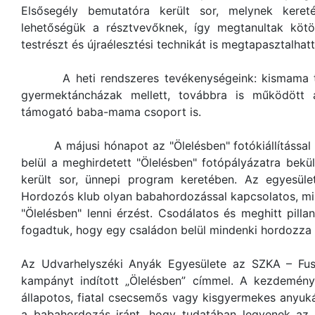
Elsősegély bemutatóra került sor, melynek kereté
lehetőségük a résztvevőknek, így megtanultak kötöz
testrészt és újraélesztési technikát is megtapasztalhatt
A heti rendszeres tevékenységeink: kismama to
gyermektáncházak mellett, továbbra is működött 
támogató baba-mama csoport is.
A májusi hónapot az "Ölelésben" fotókiállítással z
belül a meghirdetett "Ölelésben" fotópályázatra beküld
került sor, ünnepi program keretében. Az egyesül
Hordozós klub olyan babahordozással kapcsolatos, minő
"Ölelésben" lenni érzést. Csodálatos és meghitt pill
fogadtuk, hogy egy családon belül mindenki hordozza 
Az Udvarhelyszéki Anyák Egyesülete az SZKA – Fu
kampányt indított „Ölelésben” címmel. A kezdemény
állapotos, fiatal csecsemős vagy kisgyermekes anyuk
a babahordozás iránt, hogy tudatában legyenek az