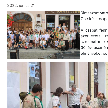
2022. június 21.
Rimaszombatba
Cserkészcsapat
A csapat fenná
szervezett r
szombaton kerü
30 év eseménye
élményeket és f