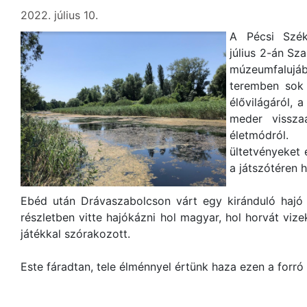
2022. július 10.
A Pécsi Szék
július 2-án Sz
múzeumfalujáb
teremben sok 
élővilágáról, 
meder visszaál
életmódról
ültetvényeket 
a játszótéren h
Ebéd után Drávaszabolcson várt egy kiránduló hajó 
részletben vitte hajókázni hol magyar, hol horvát viz
játékkal szórakozott.
Este fáradtan, tele élménnyel értünk haza ezen a forró