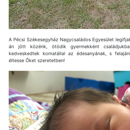
A Pécsi Székesegyház Nagycsaládos Egyesület legifjabb
án jött közénk, ötödik gyermekként családjukb
kedveskedtek komatállal az édesanyának, s felajánl
éltesse Őket szeretetben!