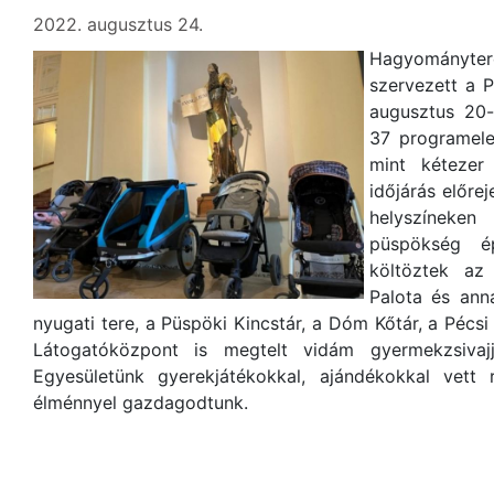
2022. augusztus 24.
Hagyományter
szervezett a P
augusztus 20-
37 programele
mint kétezer
időjárás előrej
helyszíneken
püspökség épü
költöztek az
Palota és ann
nyugati tere, a Püspöki Kincstár, a Dóm Kőtár, a Péc
Látogatóközpont is megtelt vidám gyermekzsivajja
Egyesületünk gyerekjátékokkal, ajándékokkal vett
élménnyel gazdagodtunk.