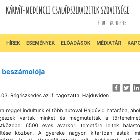
KÁRPÁT-MEDENCEI CSALÁDSZERVEZETEK SZÖVETSÉGE
Együtt könnyebb...
HÍREK
ESEMÉNYEK
ELŐADÁSOK
MÉDIATÁR
KAP
 beszámolója
.03. Régészkedés az Ifi tagozattal Hajdúviden
ra reggel indultunk el több autóval Hajdúvid határába, aho
gészek vártak minket és megmutatták a történelme
stközebe. 6500 éves avarkori temetőre leltek halast
ítése közben. A gyereke nagyon kitartóan ástak, m