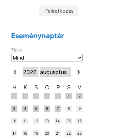
a
k
t
Eseménynaptár
Típus
z
n
H
K
S
C
P
S
V
1
2
3
4
5
6
7
8
9
10
11
12
13
14
15
16
17
18
19
20
21
22
23