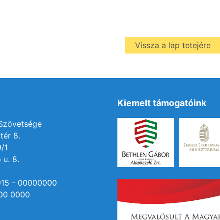
Vissza a lap tetejére
Kiemelt támogatóink
 Szövetsége
tér 8.
9/1
 u. 8.
915 - 00000000
00 0000