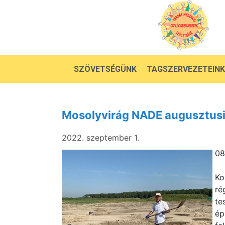
SZÖVETSÉGÜNK
TAGSZERVEZETEINK
Mosolyvirág NADE augusztusi
2022. szeptember 1.
08
Ko
ré
te
ép