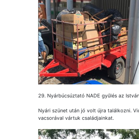
29. Nyárbúcsúztató NADE gyűlés az Istvá
Nyári szünet után jó volt újra találkozni. 
vacsorával vártuk családjainkat.