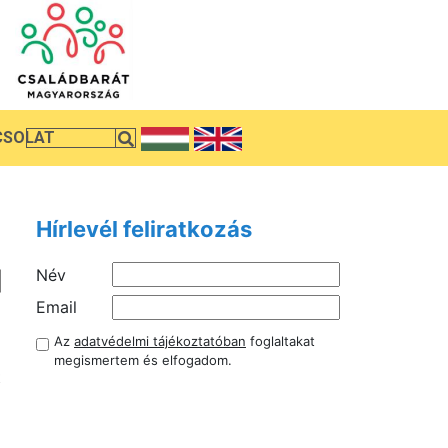
CSOLAT
Hírlevél feliratkozás
Név
Email
Az
adatvédelmi tájékoztatóban
foglaltakat
l
megismertem és elfogadom.
t
ó
i