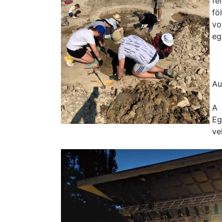
fe
fö
vo
eg
Au
A 
Eg
ve