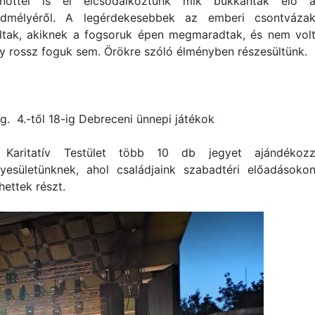
lnőttel is el elcsodálkoztunk mik bukkantak elő 
ldmélyéről. A legérdekesebbek az emberi csontváza
ltak, akiknek a fogsoruk épen megmaradtak, és nem vol
y rossz foguk sem. Örökre szóló élményben részesültünk.
g. 4.-től 18-ig Debreceni ünnepi játékok
Karitatív Testület több 10 db jegyet ajándékoz
yesületünknek, ahol családjaink szabadtéri előadásoko
hettek részt.