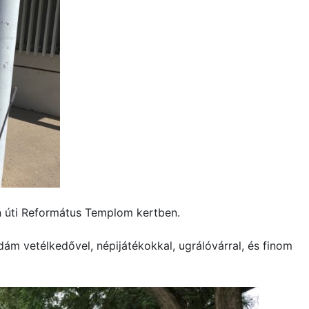
n úti Református Templom kertben.
Vidám vetélkedővel, népijátékokkal, ugrálóvárral, és finom