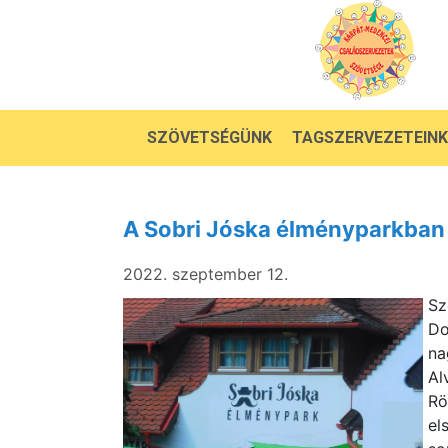
SZÖVETSÉGÜNK
TAGSZERVEZETEINK
A Sobri Jóska élményparkban 
2022. szeptember 12.
Sz
D
na
Al
Rö
el