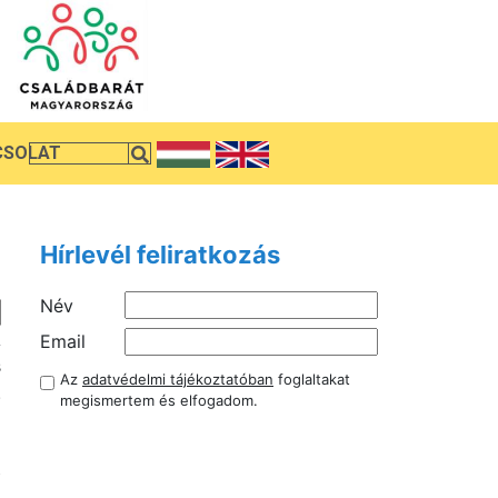
CSOLAT
Hírlevél feliratkozás
Név
A
Email
s
Az
adatvédelmi tájékoztatóban
foglaltakat
.
megismertem és elfogadom.
i
b