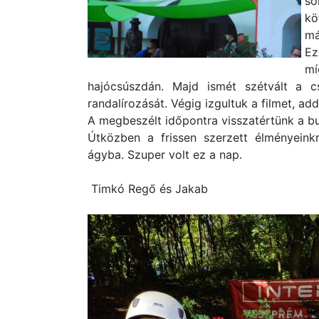
so
kö
má
Ez
mí
hajócsúszdán. Majd ismét szétvált a 
randalírozását. Végig izgultuk a filmet, ad
A megbeszélt időpontra visszatértünk a bu
Útközben a frissen szerzett élményeink
ágyba. Szuper volt ez a nap.
Timkó Regő és Jakab