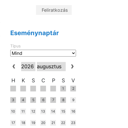
i
a
,
a
Eseménynaptár
k
Típus
z
H
K
S
C
P
S
V
1
2
3
4
5
6
7
8
9
10
11
12
13
14
15
16
17
18
19
20
21
22
23