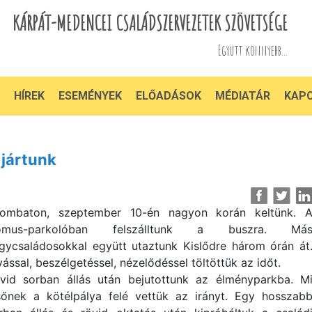
KÁRPÁT-MEDENCEI CSALÁDSZERVEZETEK SZÖVETSÉGE
Együtt könnyebb...
HÍREK
ESEMÉNYEK
ELŐADÁSOK
MÉDIATÁR
KAP
jártunk
ombaton, szeptember 10-én nagyon korán keltünk. 
omus-parkolóban felszálltunk a buszra. Má
gycsaládosokkal együtt utaztunk Kislődre három órán át
vással, beszélgetéssel, nézelődéssel töltöttük az időt.
vid sorban állás után bejutottunk az élményparkba. M
sőnek a kötélpálya felé vettük az irányt. Egy hosszab