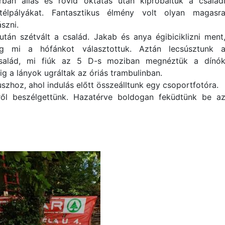
rban állás és rövid oktatás után kipróbáltuk a család
télpályákat. Fantasztikus élmény volt olyan magasr
szni.
után szétvált a család. Jakab és anya égibiciklizni ment
g mi a hófánkot választottuk. Aztán lecsúsztunk 
család, mi fiúk az 5 D-s moziban megnéztük a dínó
dig a lányok ugráltak az óriás trambulinban.
szhoz, ahol indulás előtt összeálltunk egy csoportfotóra.
ről beszélgettünk. Hazatérve boldogan feküdtünk be a