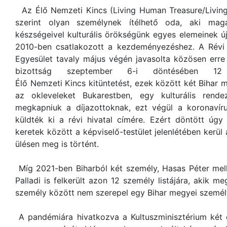
Az Élő Nemzeti Kincs (Living Human Treasure/Livin
szerint olyan személynek ítélhető oda, aki maga
készségeivel kulturális örökségünk egyes elemeinek ú
2010-ben csatlakozott a kezdeményezéshez. A Révi 
Egyesület tavaly május végén javasolta közösen erre 
bizottság szeptember 6-i döntésében 1
Élő Nemzeti Kincs kitüntetést, ezek között két Bihar me
az okleveleket Bukarestben, egy kulturális rende
megkapniuk a díjazottoknak, ezt végül a koronavírus
küldték ki a révi hivatal címére. Ezért döntött úg
keretek között a képviselő-testület jelenlétében kerül
ülésen meg is történt.
Míg 2021-ben Biharból két személy, Hasas Péter mell
Palladi is felkerült azon 12 személy listájára, akik me
személy között nem szerepel egy Bihar megyei szemé
A pandémiára hivatkozva a Kultuszminisztérium két é