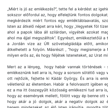
„Miért is jó az emlékezés?”, tette fel a kérdést az igeh
sokszor előfordul az, hogy elfelejtünk fontos dolgoka
megkérdezik miért fontos egy emléktáblaavatás, szob
Isten az átkelő népet arra kéri, hogy „Vegyetek föl ti
ahol a papok lába áll szilárdan, vigyétek azokat mag
ahol ma éjjel megszálltok”. Egyrészt, emlékeztetőül a
a Jordán vize az ÚR szövetségládája előtt, amiko
átkelhetett a folyón. Másrészt , “hogy megismerje a
milyen erős az, és hogy féljétek Isteneteket, az Urat m
Mert az a lényeg, hogy habár vannak történések - 
emlékeznünk kell arra is, hogy a sorsom sötétlő vagy v
ott rejtőzik, fejtette ki Kádár György. És arra is 
véletlenül az életemben. Habár a felolvasott igében eg
ez a ma itt összegyűlt közösség emlékezni tud arra is
hogy az események mellett, fölött vagy ép benne ott 
hogy akár a jó dolgok, akár a negativ dolgok az é
hanem mindezeket az élő Isten irányítja, mondta tö