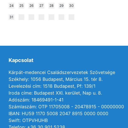
24
25
26
27
28
29
30
31
Kapcsolat
Kárpát-medencei Családszervezetek Szövetsége
Székhely: 1056 Budapest, Március 15. tér 8.
Levelezési cím: 1518 Budapest, Pf: 139/1
Iroda címe: Budapest XXI. kerület, Nap u. 8.
Adószám: 18469491-1-41
Számlaszám: OTP 11705008 - 20478915 - 00000000
IBAN: HU59 1170 5008 2047 8915 0000 0000
Swift: OTPVHUHB
Telefon: +36 30 901 5238