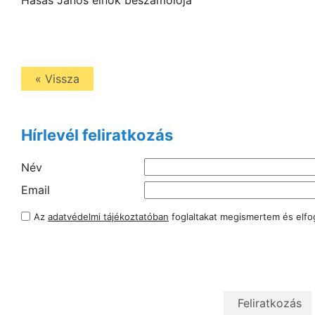
Hasas János elnök beszámolója
« Vissza
Hírlevél feliratkozás
Név
Email
Az
adatvédelmi tájékoztatóban
foglaltakat megismertem és elf