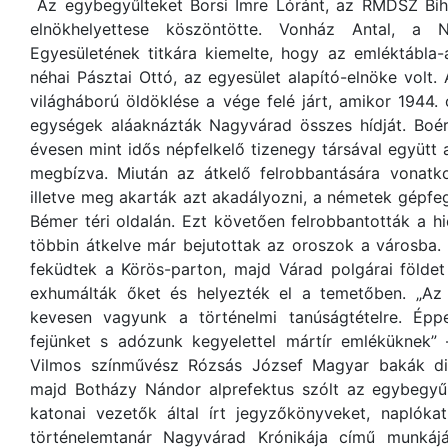
Az egybegyűlteket Borsi Imre Lóránt, az RMDSZ Bi
elnökhelyettese köszöntötte. Vonház Antal, a 
Egyesületének titkára kiemelte, hogy az emléktábla-
néhai Pásztai Ottó, az egyesület alapító-elnöke volt. 
világháború öldöklése a vége felé járt, amikor 1944
egységek aláaknázták Nagyvárad összes hídját. Boér 
évesen mint idős népfelkelő tizenegy társával együtt a
megbízva. Miután az átkelő felrobbantására vonatk
illetve meg akarták azt akadályozni, a németek gépfeg
Bémer téri oldalán. Ezt követően felrobbantották a hid
többin átkelve már bejutottak az oroszok a városba.
feküdtek a Körös-parton, majd Várad polgárai földe
exhumálták őket és helyezték el a temetőben. „A
kevesen vagyunk a történelmi tanúságtételre. Éppe
fejünket s adózunk kegyelettel mártír emléküknek”
Vilmos színművész Rózsás József Magyar bakák dic
majd Botházy Nándor alprefektus szólt az egybegyűl
katonai vezetők által írt jegyzőkönyveket, naplóka
történelemtanár Nagyvárad Krónikája című munkájá