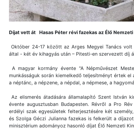
Díjat vett át Hasas Péter révi fazekas az Élő Nemzeti 
Október 24-17 között az Arges Megyei Tanács volt a
által - két év kihagyás után – Pitesti-en szervezett díj
A magyar kormány évente "A Népművészet Mester
munkásságuk során kiemelkedő teljesítményt értek el
a néptánc, a népzene, a népdal, a népmese, a hagyom
Az elismerés átadására államalapító Szent István ki
évente augusztusban Budapesten. Révről a Pro Rév 
erdélyi szak egyesületek felterjesztésére két szem
és Szolga Géczi Julianna fazekas is felkerült a díjazot
minisztérium adományoz hasonló díjat Élő Nemzeti Ki