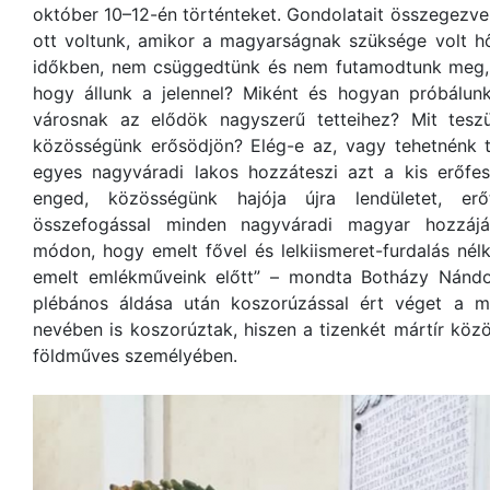
október 10–12-én történteket. Gondolatait összegezve 
ott voltunk, amikor a magyarságnak szüksége volt hő
időkben, nem csüggedtünk és nem futamodtunk meg, r
hogy állunk a jelennel? Miként és hogyan próbálunk
városnak az elődök nagyszerű tetteihez? Mit tes
közösségünk erősödjön? Elég-e az, vagy tehetnénk 
egyes nagyváradi lakos hozzáteszi azt a kis erőfesz
enged, közösségünk hajója újra lendületet, er
összefogással minden nagyváradi magyar hozzájár
módon, hogy emelt fővel és lelkiismeret-furdalás nélk
emelt emlékműveink előtt” – mondta Botházy Nándor.
plébános áldása után koszorúzással ért véget a 
nevében is koszorúztak, hiszen a tizenkét mártír közö
földműves személyében.