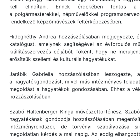
kell elindítani. Ennek érdekében fontos a ka
a polgármesterekkel, népművelőkkel programszervező
rendelkező képzőművészek feltérképezésében.
Hideghéthy Andrea hozzászólásában megjegyezte, ér
katalógust, amelynek segítségével az évfordulós műv
kiállításszervezés céljából, főként, hogy ne merülj
erősítsük szellemi és kulturális hagyatékukat.
Jarábik Gabriella hozzászólásában leszögezte,
a hagyatékgondozást, mivel más intézményes feladat
megoldást a hagyatékok gondozásában. Ehhez a vél
hozzászólásában.
Szabó Haltenberger Kinga művészettörténész, Szab
hagyatékának gondozója hozzászólásában megerősít
intézményrendszer, de törvényi szabályozása s
megoldatlan kérdés a mai napig. Az eddig elhangzott f