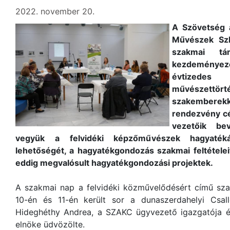
2022. november 20.
A Szövetség 
Művészek Szl
szakmai tá
kezdeményezet
évtizedes 
művészettörté
szakembere
rendezvény cé
vezetőik be
vegyük a felvidéki képzőművészek hagyatékán
lehetőségét, a hagyatékgondozás szakmai feltételeit
eddig megvalósult hagyatékgondozási projektek.
A szakmai nap a felvidéki közművelődésért című sz
10-én és 11-én került sor a dunaszerdahelyi Csa
Hideghéthy Andrea, a SZAKC ügyvezető igazgatója
elnöke üdvözölte.