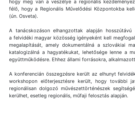
hogy meg van a veszélye a regionális kezdeményez
félő, hogy a Regionális Művelődési Központokba kel
(ún. Osveta).
A tanácskozáson elhangzottak alapján hosszútávú c
a felvidéki magyar közösség igényeként kell megfoga
megalapítását, amely dokumentálná a szlovákiai 
katalogizálná a hagyatékukat, lehetősége lenne a m
együttműködésre. Ehhez állami forrásokra, alkalmazott
A konferencián összegzésre került az elhunyt felvid
workshopon előterjesztésre került, hogy további ja
regionálisan dolgozó művészettörténészek segítségéve
kerülhet, esetleg regionális, műfaji felosztás alapján.