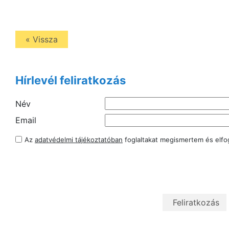
« Vissza
Hírlevél feliratkozás
Név
Email
Az
adatvédelmi tájékoztatóban
foglaltakat megismertem és elf