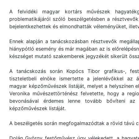
A felvidéki magyar kortárs művészek hagyatékg
problematikájáról szóló beszélgetésben a résztvevők
bejelentkezhettek és elmondhatták véleményüket, illet
Ennek alapján a tanácskozásban résztvevők megállap
hiánypótló esemény és már magában az is előrelépés
készséget mutató szakemberek jegyzékét sikerült össz
A tanácskozás során Kopócs Tibor grafikus-, f
tiszteletbeli elnöke ismertette a jelenlévőkkel az ál
magyar képzőművészek listáját, melyet a helyszínen e
Veronika művészettörténész felvetette, hogy a reg
bevonásával érdemes lenne tovább bővíteni az e
képzőművészek listáját.
A beszélgetés során megfogalmazódtak a rövid távú cé
Dolán György festőművész úgy vélekedett, a hagyaté