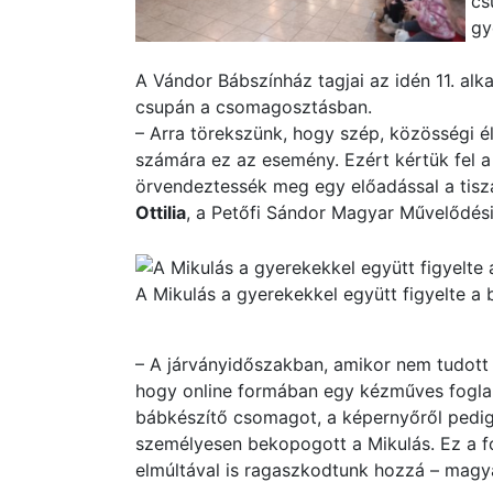
cs
gy
A Vándor Bábszínház tagjai az idén 11. alk
csupán a csomagosztásban.
– Arra törekszünk, hogy szép, közösségi 
számára ez az esemény. Ezért kértük fel a
örvendeztessék meg egy előadással a tisz
Ottilia
, a Petőfi Sándor Magyar Művelődési
A Mikulás a gyerekekkel együtt figyelte a b
– A járványidőszakban, amikor nem tudott 
hogy online formában egy kézműves fogla
bábkészítő csomagot, a képernyőről pedig
személyesen bekopogott a Mikulás. Ez a fog
elmúltával is ragaszkodtunk hozzá – magyar