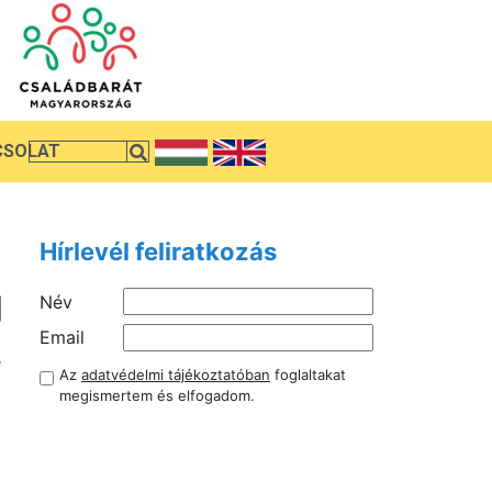
CSOLAT
Hírlevél feliratkozás
Név
a
Email
e
Az
adatvédelmi tájékoztatóban
foglaltakat
megismertem és elfogadom.
t
m