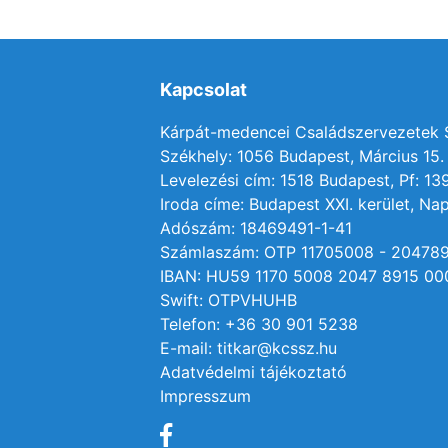
Kapcsolat
Kárpát-medencei Családszervezetek
Székhely: 1056 Budapest, Március 15. 
Levelezési cím: 1518 Budapest, Pf: 13
Iroda címe: Budapest XXI. kerület, Nap
Adószám: 18469491-1-41
Számlaszám: OTP 11705008 - 20478
IBAN: HU59 1170 5008 2047 8915 00
Swift: OTPVHUHB
Telefon: +36 30 901 5238
E-mail: titkar@kcssz.hu
Adatvédelmi tájékoztató
Impresszum