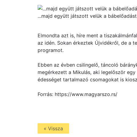
...majd együtt játszott velük a bábelőadás
Elmondta azt is, híre ment a tiszakálmánfa
az idén. Sokan érkeztek Újvidékről, de a te
programot.
Ebben az évben csilingelő, táncoló bárán
megérkezett a Mikulás, aki legelőször eg
édességet tartalmazó csomagokat is kiosz
Forrás: https://www.magyarszo.rs/
« Vissza