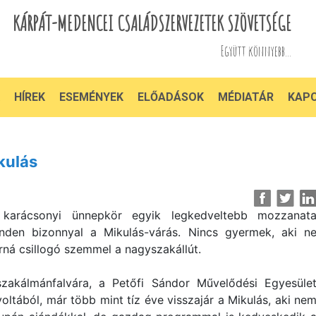
KÁRPÁT-MEDENCEI CSALÁDSZERVEZETEK SZÖVETSÉGE
Együtt könnyebb...
HÍREK
ESEMÉNYEK
ELŐADÁSOK
MÉDIATÁR
KAP
kulás
karácsonyi ünnepkör egyik legkedveltebb mozzanat
nden bizonnyal a Mikulás-várás. Nincs gyermek, aki n
rná csillogó szemmel a nagyszakállút.
szakálmánfalvára, a Petőfi Sándor Művelődési Egyesüle
voltából, már több mint tíz éve visszajár a Mikulás, aki ne