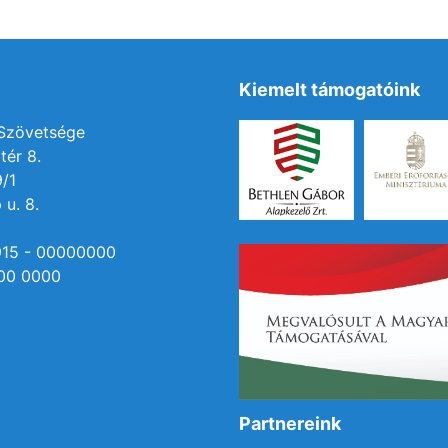
Kiemelt támogatóink
 Szövetsége
tér 8.
9/1
 u. 8.
915 - 00000000
00 0000
Partnereink