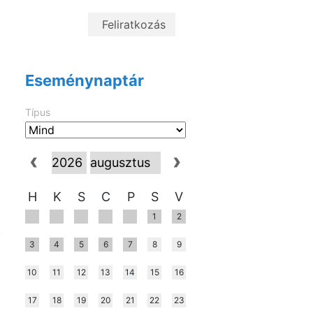
a
Eseménynaptár
Típus
H
K
S
C
P
S
V
1
2
,
3
4
5
6
7
8
9
10
11
12
13
14
15
16
17
18
19
20
21
22
23