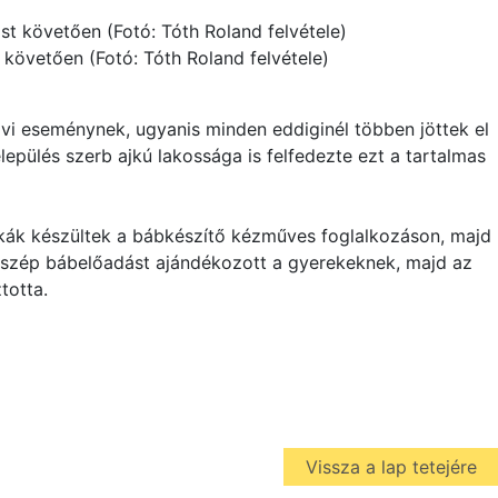
t követően (Fotó: Tóth Roland felvétele)
lvi eseménynek, ugyanis minden eddiginél többen jöttek el
lepülés szerb ajkú lakossága is felfedezte ezt a tartalmas
ykák készültek a bábkészítő kézműves foglalkozáson, majd
y szép bábelőadást ajándékozott a gyerekeknek, majd az
totta.
Vissza a lap tetejére