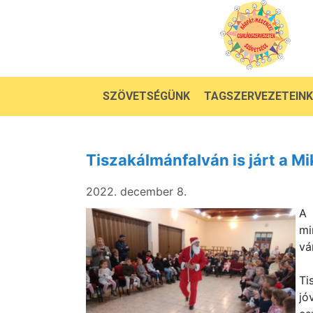
SZÖVETSÉGÜNK
TAGSZERVEZETEINK
Tiszakálmánfalván is járt a Mi
2022. december 8.
A 
mi
vá
Ti
jó