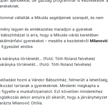
upán ajándékkal, de gazdag programmal is kedveskedik 
erekeknek.
alommal vállalták a Mikulás segédjeinek szerepét, és nem
élmény legyen és emlékezetes maradjon a gyerekek
 bábszínházat is arra, hogy a Mikulás-várás keretében
akálmánfalvi gyerekeket – mesélte a kezdetekről
Milanović
 Egyesület elnöke.
árányka történetét... (Fotó: Tóth Roland felvétele)
előadást hozni a Vándor Bábszínház, felmerült a lehetőség
lkozást tartanak a gyerekeknek. Mindenki megkapta a
 figyelte a munkafolyamatot. Ezt követően mindenkihez
lalkozás akkor annyira jól sikerült, hogy a járványhelyzet
ázta Milanović Ottilia.